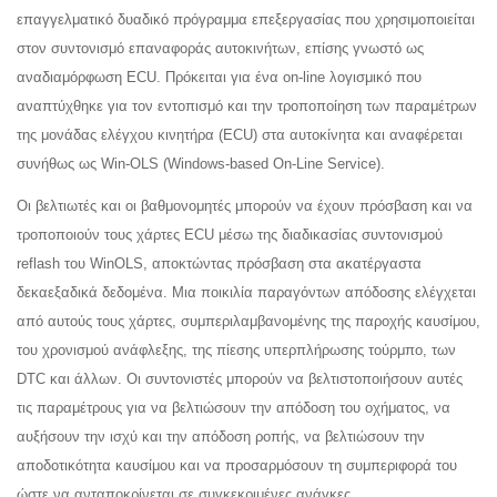
επαγγελματικό δυαδικό πρόγραμμα επεξεργασίας που χρησιμοποιείται
στον συντονισμό επαναφοράς αυτοκινήτων, επίσης γνωστό ως
αναδιαμόρφωση ECU.
Πρόκειται για ένα on-line
λογισμικό που
αναπτύχθηκε
για τον εντοπισμό και την τροποποίηση των παραμέτρων
της μονάδας ελέγχου κινητήρα (ECU) στα αυτοκίνητα και αναφέρεται
συνήθως ως Win-OLS (Windows-based On-Line Service).
Οι βελτιωτές και οι βαθμονομητές μπορούν να έχουν πρόσβαση και να
τροποποιούν τους χάρτες ECU μέσω της διαδικασίας συντονισμού
reflash του WinOLS, αποκτώντας πρόσβαση στα ακατέργαστα
δεκαεξαδικά δεδομένα. Μια ποικιλία παραγόντων απόδοσης ελέγχεται
από αυτούς τους χάρτες, συμπεριλαμβανομένης της παροχής καυσίμου,
του χρονισμού ανάφλεξης, της πίεσης υπερπλήρωσης τούρμπο, των
DTC και άλλων. Οι συντονιστές μπορούν να βελτιστοποιήσουν αυτές
τις παραμέτρους για να βελτιώσουν την απόδοση του οχήματος, να
αυξήσουν την ισχύ και την απόδοση ροπής, να βελτιώσουν την
αποδοτικότητα καυσίμου και να προσαρμόσουν τη συμπεριφορά του
ώστε να ανταποκρίνεται σε συγκεκριμένες ανάγκες.