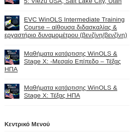
5: Viezu USA, Salt Lake City, Utah
EVC WinOLS Intermediate Training
Course – αίθουσα διδασκαλίας &
εργαστήριο δυναμομέτρου (βενζίνη/βενζίνη)
Μαθήματα κατάρτισης WinOLS &
Stage X: -Μεσαίο Επίπεδο – Τέξας
ΗΠΑ
Μαθήματα κατάρτισης WinOLS &
Stage X: Τέξας ΗΠΑ
Κεντρικό Μενού