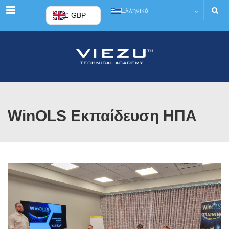
Μενού
Ελληνικά
£ GBP
WinOLS Εκπαίδευση ΗΠΑ