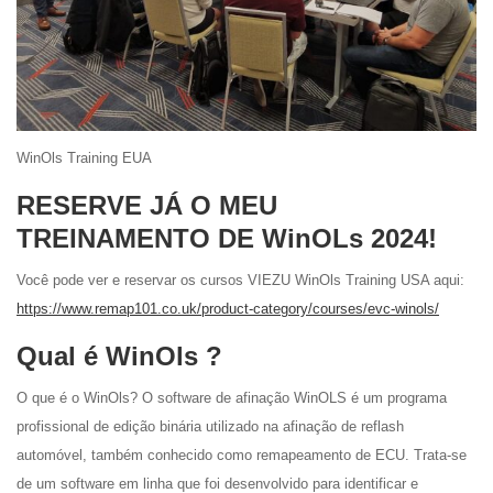
WinOls Training EUA
RESERVE JÁ O MEU
TREINAMENTO DE WinOLs 2024!
Você pode ver e reservar os cursos VIEZU WinOls Training USA aqui:
https://www.remap101.co.uk/product-category/courses/evc-winols/
Qual é WinOls ?
O que é o WinOls? O software de afinação WinOLS é um programa
profissional de edição binária utilizado na afinação de reflash
automóvel, também conhecido como remapeamento de ECU.
Trata-se
de um
software
em linha
que foi desenvolvido
para identificar e