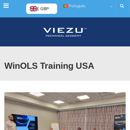
Cardápio
Português
£ GBP
WinOLS Training USA