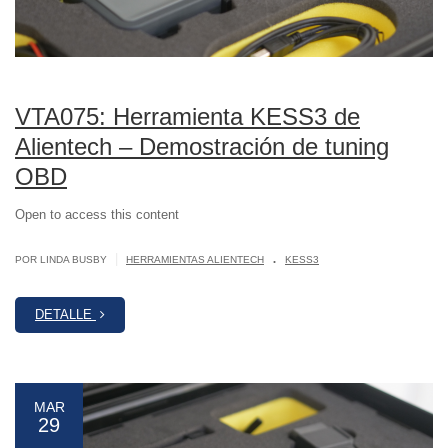
VTA075: Herramienta KESS3 de
Alientech – Demostración de tuning
OBD
Open to access this content
.
|
POR LINDA BUSBY
HERRAMIENTAS ALIENTECH
KESS3
DETALLE
MAR
29