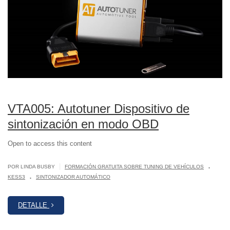
VTA005: Autotuner Dispositivo de
sintonización en modo OBD
Open to access this content
.
|
POR LINDA BUSBY
FORMACIÓN GRATUITA SOBRE TUNING DE VEHÍCULOS
.
KESS3
SINTONIZADOR AUTOMÁTICO
DETALLE