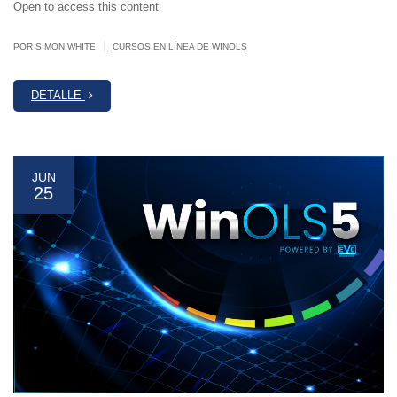
Open to access this content
|
POR SIMON WHITE
CURSOS EN LÍNEA DE WINOLS
DETALLE
JUN
25