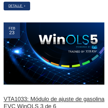
DETALLE
FEB
23
VTA1033: Módulo de ajuste de gasolina
EVC WinOLS 3 de 6