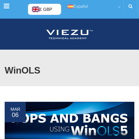
Menú
Español
£ GBP
WinOLS
MAR
06