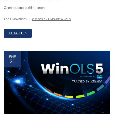
Open to access this content
|
POR LINDA BUSBY
CURSOS EN LÍNEA DE WINOLS
DETALLE
ENE
21