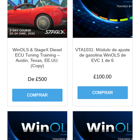
WinOLS & StageX Diesel
VTA1031: Módulo de ajuste
ECU Tuning Training –
de gasolina WinOLS de
Austin, Texas, EE.UU.
EVC 1 de 6
(Copy)
£
100.00
De £500
COMPRAR
COMPRAR