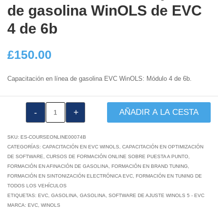
de gasolina WinOLS de EVC
4 de 6b
£
150.00
Capacitación en línea de gasolina EVC WinOLS: Módulo 4 de 6b.
VTA1035:
AÑADIR A LA CESTA
Módulo
de
SKU:
ES-COURSEONLINE00074B
ajuste
CATEGORÍAS:
CAPACITACIÓN EN EVC WINOLS
,
CAPACITACIÓN EN OPTIMIZACIÓN
DE SOFTWARE
,
CURSOS DE FORMACIÓN ONLINE SOBRE PUESTA A PUNTO
,
de
FORMACIÓN EN AFINACIÓN DE GASOLINA
,
FORMACIÓN EN BRAND TUNING
,
gasolina
FORMACIÓN EN SINTONIZACIÓN ELECTRÓNICA EVC
,
FORMACIÓN EN TUNING DE
WinOLS
TODOS LOS VEHÍCULOS
ETIQUETAS:
EVC
de
,
GASOLINA
,
GASOLINA
,
SOFTWARE DE AJUSTE WINOLS 5 - EVC
MARCA:
EVC
,
WINOLS
EVC