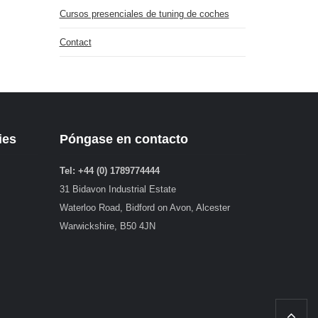
Cursos presenciales de tuning de coches
Contact
ies
Póngase en contacto
Tel: +44 (0) 1789774444
31 Bidavon Industrial Estate
Waterloo Road, Bidford on Avon, Alcester
Warwickshire, B50 4JN