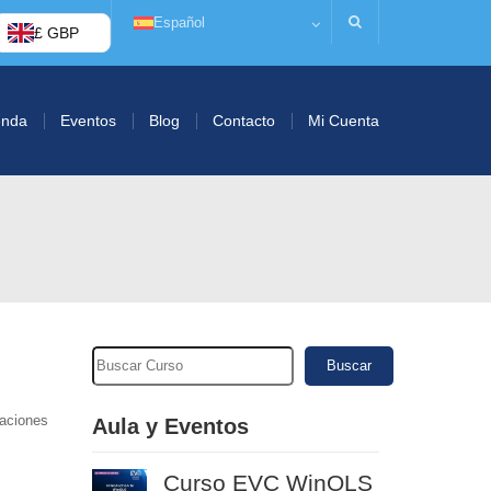
Español
£ GBP
enda
Eventos
Blog
Contacto
Mi Cuenta
Buscar
raciones
Aula y Eventos
Curso EVC WinOLS