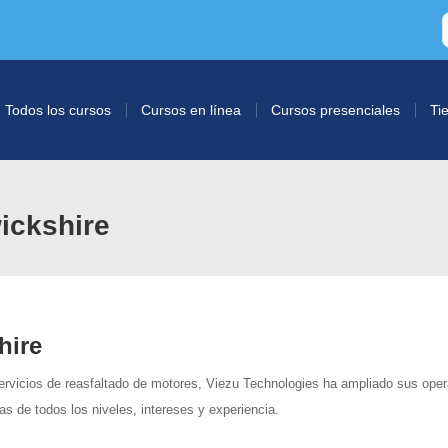
Todos los cursos
Cursos en línea
Cursos presenciales
Ti
ickshire
hire
ervicios de reasfaltado de motores, Viezu Technologies ha ampliado sus ope
as de todos los niveles, intereses y experiencia.