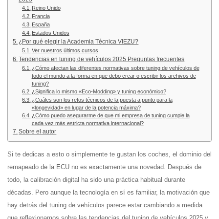
Reino Unido
Francia
España
Estados Unidos
¿Por qué elegir la Academia Técnica VIEZU?
Ver nuestros últimos cursos
Tendencias en tuning de vehículos 2025 Preguntas frecuentes
¿Cómo afectan las diferentes normativas sobre tuning de vehículos de
todo el mundo a la forma en que debo crear o escribir los archivos de
tuning?
¿Significa lo mismo «Eco-Modding» y tuning económico?
¿Cuáles son los retos técnicos de la puesta a punto para la
«longevidad» en lugar de la potencia máxima?
¿Cómo puedo asegurarme de que mi empresa de tuning cumple la
cada vez más estricta normativa internacional?
Sobre el autor
Si te dedicas a esto o simplemente te gustan los coches, el dominio del
remapeado de la ECU no es exactamente una novedad. Después de
todo, la calibración digital ha sido una práctica habitual durante
décadas. Pero aunque la tecnología en sí es familiar, la motivación que
hay detrás del tuning de vehículos parece estar cambiando a medida
que reflexionamos sobre las tendencias del tuning de vehículos 2025 y