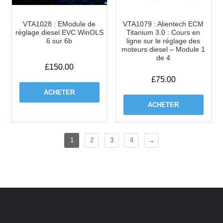
VTA1028 : EModule de
VTA1079 : Alientech ECM
réglage diesel EVC WinOLS
Titanium 3.0 : Cours en
6 sur 6b
ligne sur le réglage des
moteurs diesel – Module 1
de 4
£
150.00
£
75.00
ACHETER
ACHETER
1
2
3
4
→