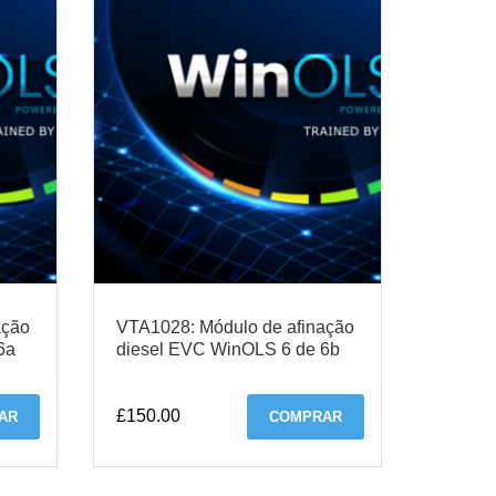
ação
VTA1028: Módulo de afinação
6a
diesel EVC WinOLS 6 de 6b
£
150.00
AR
COMPRAR