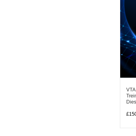
VTA1
Trei
Die
£
15