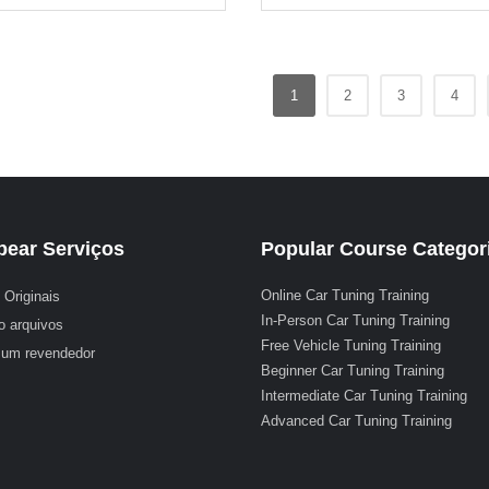
1
2
3
4
ear Serviços
Popular Course Categor
Online Car Tuning Training
 Originais
In-Person Car Tuning Training
o arquivos
Free Vehicle Tuning Training
 um revendedor
Beginner Car Tuning Training
Intermediate Car Tuning Training
Advanced Car Tuning Training