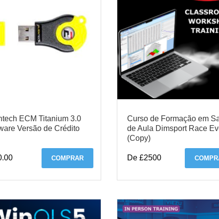
ntech ECM Titanium 3.0
Curso de Formação em Sa
ware Versão de Crédito
de Aula Dimsport Race E
(Copy)
0.00
De £2500
COMPRAR
COMPR