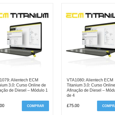
1079: Alientech ECM
VTA1080: Alientech ECM
nium 3.0: Curso Online de
Titanium 3.0: Curso Onlin
ação de Diesel – Módulo 1
Afinação de Diesel – Mód
de 4
.00
£
75.00
COMPRAR
COMPR