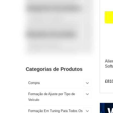
Categorias de produtos
Etiquetas de produto
Alie
Soft
Categorias de Produtos
£
81
Compra
Formação de Ajuste por Tipo de
Veículo
Formação Em Tuning Para Todos Os