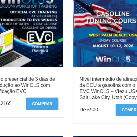
o presencial de 3 dias de
Nível intermédio de afina
odução ao WinOLS com
da ECU a gasolina com o
ificação EVC
EVC WinOLS – Viezu US
Salt Lake City, Utah (Copy
£2165
COMPRAR
De £500
COMPR