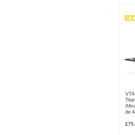
VTA
Tita
Afin
de 4
£
75