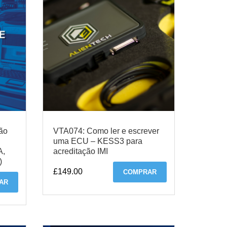
ção
VTA074: Como ler e escrever
uma ECU – KESS3 para
A,
acreditação IMI
)
£
149.00
COMPRAR
AR