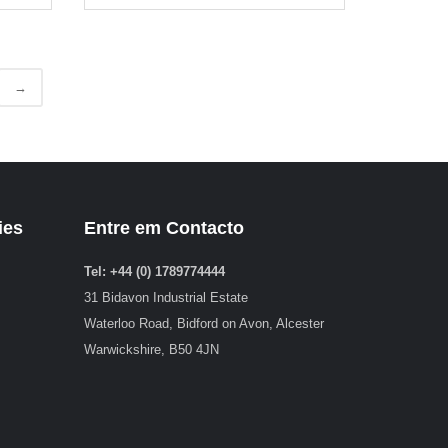
→
ies
Entre em Contacto
Tel: +44 (0) 1789774444
31 Bidavon Industrial Estate
Waterloo Road, Bidford on Avon, Alcester
Warwickshire, B50 4JN