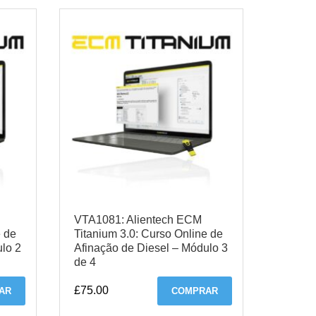
VTA1081: Alientech ECM
e de
Titanium 3.0: Curso Online de
ulo 2
Afinação de Diesel – Módulo 3
de 4
£
75.00
AR
COMPRAR