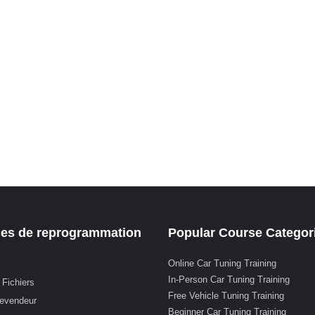
ces de reprogrammation
Popular Course Categor
Online Car Tuning Training
In-Person Car Tuning Training
 Fichiers
Free Vehicle Tuning Training
revendeur
Beginner Car Tuning Training