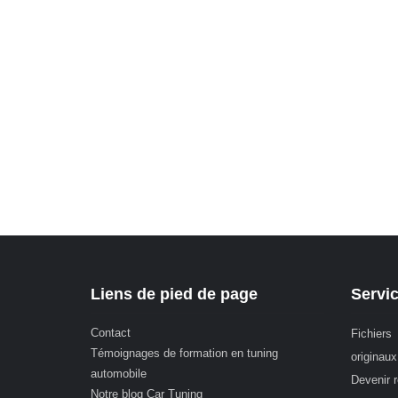
Liens de pied de page
Servi
Contact
Fichiers
Témoignages de formation en tuning
originaux
automobile
Devenir 
Notre blog Car Tuning