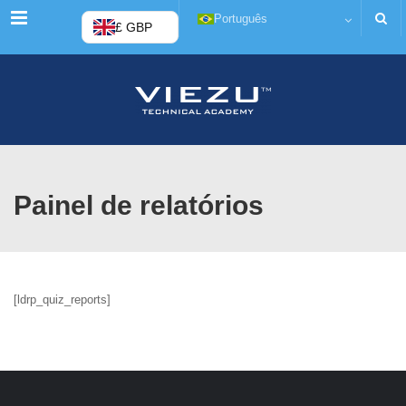
Menu
Português
£ GBP
Painel de relatórios
[ldrp_quiz_reports]