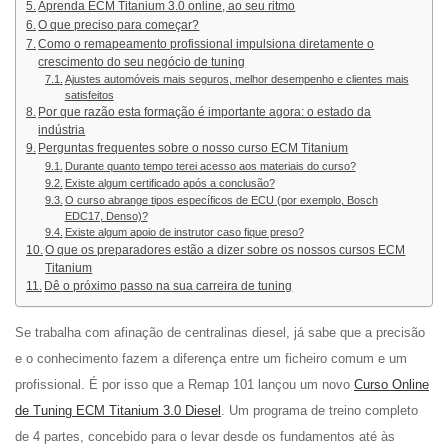
Aprenda ECM Titanium 3.0 online, ao seu ritmo
O que preciso para começar?
Como o remapeamento profissional impulsiona diretamente o
crescimento do seu negócio de tuning
Ajustes automóveis mais seguros, melhor desempenho e clientes mais
satisfeitos
Por que razão esta formação é importante agora: o estado da
indústria
Perguntas frequentes sobre o nosso curso ECM Titanium
Durante quanto tempo terei acesso aos materiais do curso?
Existe algum certificado após a conclusão?
O curso abrange tipos específicos de ECU (por exemplo, Bosch
EDC17, Denso)?
Existe algum apoio de instrutor caso fique preso?
O que os preparadores estão a dizer sobre os nossos cursos ECM
Titanium
Dê o próximo passo na sua carreira de tuning
Se trabalha com afinação de centralinas diesel, já sabe que a precisão
e o conhecimento fazem a diferença entre um ficheiro comum e um
profissional. É por isso que a Remap 101 lançou um novo
Curso Online
de Tuning ECM Titanium 3.0 Diesel
. Um programa de treino completo
de 4 partes, concebido para o levar desde os fundamentos até às