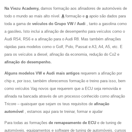
Na Viezu Academy,
damos formação aos afinadores de automóveis de
todo o mundo ao mais alto nível.
A
formação e
o
apoio são dados para
toda a gama de
veículos do Grupo VW / Audi
, tanto a gasolina como
a gasóleo
.
Isto inclui a afinação de desempenho para veículos como o
Audi RS4, RS6 e a afinação para o Audi R8. Mas também afinações
rápidas para modelos como o Golf, Polo, Passat e A3, A4, A5, etc. E
para os veículos a diesel, afinação da economia, redução do Co2 e
afinação do desempenho.
Alguns modelos VW e Audi mais antigos
requerem a afinação por
chip e, por isso, também oferecemos formação e treino para isso, bem
como veículos Vag novos que requerem que a ECU seja removida e
afinada na bancada através de um processo conhecido como afinação
Tricore – quaisquer que sejam os teus requisitos de
afinação
automóvel
, estamos aqui para te treinar, formar e ajudar
Para todas as formações
de remapeamento de ECU
e de tuning de
automóveis, equipamentos e software de tuning de automóveis, cursos