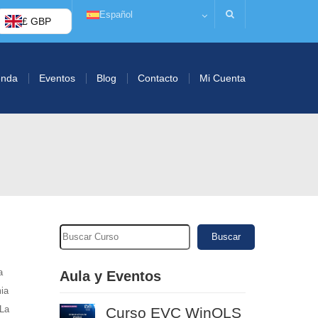
Español
£ GBP
enda
Eventos
Blog
Contacto
Mi Cuenta
Buscar
a
Aula y Eventos
ia
 La
Curso EVC WinOLS