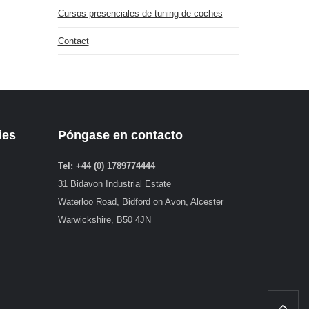
Cursos presenciales de tuning de coches
Contact
ies
Póngase en contacto
Tel: +44 (0) 1789774444
31 Bidavon Industrial Estate
Waterloo Road, Bidford on Avon, Alcester
Warwickshire, B50 4JN