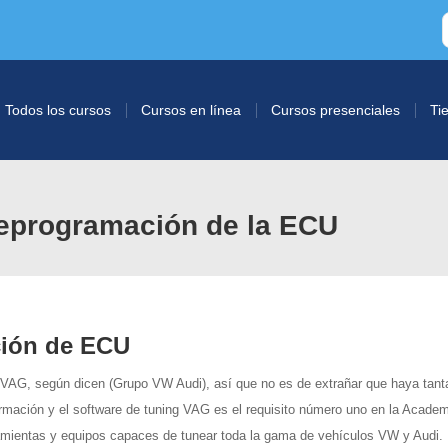
Todos los cursos
Cursos en línea
Cursos presenciales
Ti
reprogramación de la ECU
ción de ECU
 VAG, según dicen (Grupo VW Audi), así que no es de extrañar que haya tant
ormación y el software de tuning
VAG
es el requisito número uno en la Academ
ramientas y equipos capaces de
tunear toda la gama de vehículos VW y Audi
.