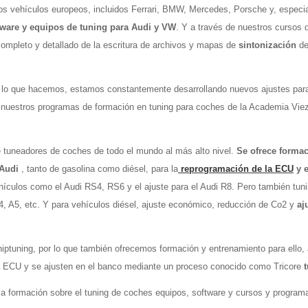
los vehículos europeos
, incluidos Ferrari, BMW, Mercedes, Porsche y, especi
tware y equipos de tuning para Audi y VW
. Y a través de nuestros cursos 
completo y detallado de la escritura de archivos y mapas de
sintonización
d
o lo que hacemos, estamos constantemente desarrollando nuevos ajustes par
 nuestros programas de formación en tuning para coches de la Academia Viez
 tuneadores de coches de todo el mundo al más alto nivel.
Se ofrece forma
/Audi
, tanto de gasolina como diésel, para la
reprogramación de la ECU
y 
ehículos como el Audi RS4, RS6 y el ajuste para el Audi R8. Pero también tuni
4, A5, etc. Y para vehículos diésel, ajuste económico, reducción de Co2 y
aj
hiptuning, por lo que también ofrecemos formación y entrenamiento para ello,
la ECU y se ajusten en el banco mediante un proceso conocido como Tricore
la formación sobre el tuning de coches equipos, software y cursos y program