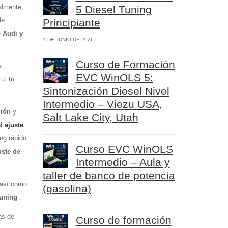
almente,
5 Diesel Tuning
de
Principiante
e
Audi y
1 DE JUNIO DE 2026
Curso de Formación
a
EVC WinOLS 5:
u, tú
Sintonización Diesel Nivel
Intermedio – Viezu USA,
ción
y
Salt Lake City, Utah
el
ajuste
ng rápido
Curso EVC WinOLS
uste de
Intermedio – Aula y
taller de banco de potencia
 así como
(gasolina)
tuning
.
as de
Curso de formación