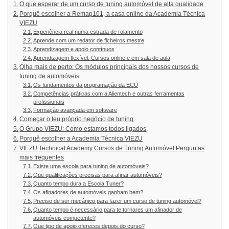
O que esperar de um curso de tuning automóvel de alta qualidade
Porquê escolher a Remap101, a casa online da Academia Técnica
VIEZU
Experiência real numa estrada de rolamento
Aprende com um redator de ficheiros mestre
Aprendizagem e apoio contínuos
Aprendizagem flexível: Cursos online e em sala de aula
Olha mais de perto: Os módulos principais dos nossos cursos de
tuning de automóveis
Os fundamentos da programação da ECU
Competências práticas com a Alientech e outras ferramentas
profissionais
Formação avançada em software
Começar o teu próprio negócio de tuning
O Grupo VIEZU: Como estamos todos ligados
Porquê escolher a Academia Técnica VIEZU
VIEZU Technical Academy Cursos de Tuning Automóvel Perguntas
mais frequentes
Existe uma escola para tuning de automóveis?
Que qualificações precisas para afinar automóveis?
Quanto tempo dura a Escola Tuner?
Os afinadores de automóveis ganham bem?
Preciso de ser mecânico para fazer um curso de tuning automóvel?
Quanto tempo é necessário para te tornares um afinador de
automóveis competente?
Que tipo de apoio ofereces depois do curso?