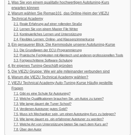
Was Sie von einem qualitativ hochwertigen Autotuning-Kurs
erwarten können
Warum wählen Sie Remap101, das Online-Heim der VIEZU
Technical Academy
Reale Erfahrung auf einer rollenden Straße
Lernen Sie von einem Master File Writer
Kontinuierliches Lernen und Unterstützung
Flexibles Lernen: Online- und Klassenzimmerkurse
Ein genauerer Blick: Die Kernmodule unserer Autotuning-Kurse
Die Grundlagen der ECU-Programmierung
Praktische Fertigkeiten mit Alientech und anderen professionellen Tools
Fortgeschrittene Software-Schulung
Ihr eigenes Tuning-Geschäft gründen
Die VIEZU Gruppe: Wie wir alle miteinander verbunden sind
Warum die VIEZU Technical Academy wählen?
VIEZU Technical Academy Auto-Tuning-Kurse Häufig gestellte
Fragen
Gibt es eine Schule für Autotuning?
Welche Qualifikationen brauchen Sie, um Autos zu tunen?
Wie lange dauert die Tuner School?
Verdienen Autotuner gutes Geld?
Muss ich Mechaniker sein, um einen Autotuning-Kurs zu belegen?
Wie lange dauert es, ein erfahrener Autotuner zu werden?
Welche Art von Unterstützung bieten Sie nach dem Kurs an?
Über den Autor