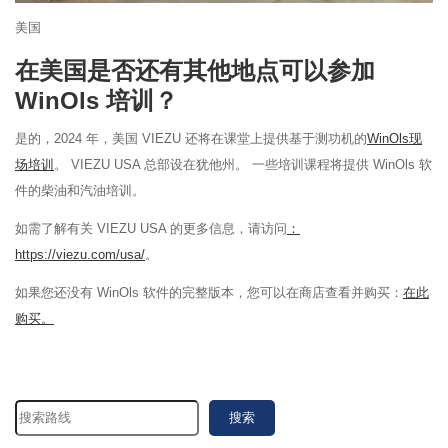
美国
在美国是否还有其他地点可以参加
WinOls 培训？
是的，2024 年，美国 VIEZU 还将在课堂上提供基于测功机的
WinOls现
场培训
。 VIEZU USA 总部设在犹他州。 一些培训课程将提供 WinOls 软
件的柴油和汽油培训。
如需了解有关 VIEZU USA 的更多信息，请访问
：
https://viezu.com/usa/
。
如果您还没有 WinOls 软件的完整版本，您可以在商店查看并购买：
在此
购买。
搜索