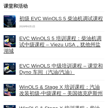
课堂和活动
初级 EVC WinOLS 5 柴油机调试课程
2026年6月1日
EVC WinOLS 5 培训课程：柴油机调
试中级课程 – Viezu USA，犹他州盐
湖城
EVC WinOLS 中级培训课程 – 课堂和
Dyno 车间（汽油/汽油）
WinOLS & Stage X 培训课程：汽油
改装初级-中级课程 – 美国德克萨斯州