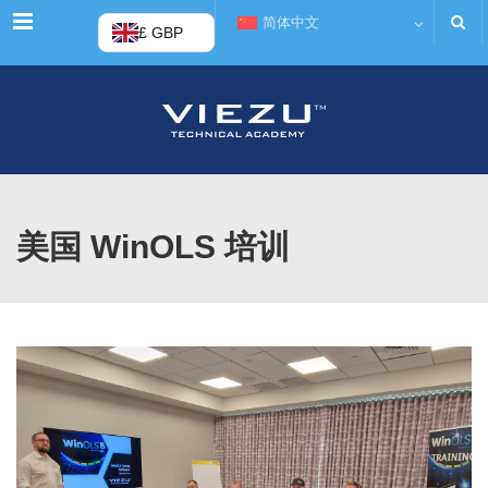
菜单
简体中文
£ GBP
美国 WinOLS 培训