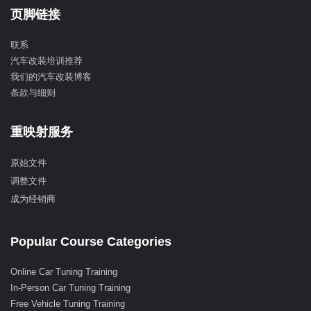
页脚链接
联系
汽车改装培训推荐
我们的汽车改装博客
条款与细则
重映射服务
原始文件
调整文件
成为经销商
Popular Course Categories
Online Car Tuning Training
In-Person Car Tuning Training
Free Vehicle Tuning Training