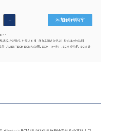
1021：
添加到购物车
ntech
0057
线调校培训课程
,
外星人科技
,
所有车辆改装培训
,
柴油机改装培训
 软件
,
ALIENTECH ECM 钛培训
,
ECM （外表）
,
ECM 柴油机
,
ECM 钛
模块是使用 Alientech ECM 调校软件调校柴油发动机的基础入门