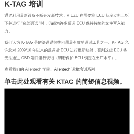
K-TAG 培训
通过利用最新设备不断开发新技术，VIEZU 在需要将 ECU 从发动机上拆
下并进行 “台架调试 “时，仍能为许多反调 ECU 保持持续的文件写入能
力。
我们认为 K-TAG 是解决调谐保护问题最有效的调谐工具之一。K-TAG 允
许您对 2009/10 年以来的反调谐 ECU 进行重新映射，否则这些 ECU 将
无法通过 OBD 端口进行调谐（调谐保护 ECU 锁定在出厂水平）。
查看我们的 Alientech 学院、
Alientech 调校培训
系列
单击此处观看有关 KTAG 的简短信息视频。