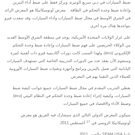
ضبط السيارات في دبي سريع الوتيرة، ويركز فقط على ضبط أداء البنزين
وإعادة ضبط وحدة التحكم في الطاقة. معرض أوتوميكانيكا هو المعرض الرائد
في الشرق الأوسط في مجال ضبط السيارات وأداء السيارات، وقد سعدت فيزو
بتواجدها هناك مرة أخرى.
على غرار الولايات المتحدة الأمريكية، يوجد في منطقة الشرق الأوسط العديد
من الوكلاء الحريصين على فهم ضبط السيارات وإعادة ضبط وحدة التحكم
الإلكتروني (ecu)، ولهذا السبب كانت دورات أكاديمية فيزو ذات أهمية كبيرة
وسنقوم الآن بعقد عدد من الدورات التدريبية الخاصة التي تستهدف السيارات
اليابانية التي تعمل بالبنزين وبرامج وأجهزة وتقنيات ضبط السيارات الأوروبية
للعملاء الذين التقينا بهم في المعرض.
يغطي التدريب المقدم في مجال ضبط السيارات جميع جوانب كيفية ضبط
السيارات، وكيفية إجراء إعادة ضبط وحدة التحكم في النظام البيئي (ecu)
وضبط الأداء والاقتصاد في جميع السيارات.
سيكون المعرض الدولي التالي الذي سيشارك فيه الفريق هو معرض
27
أوتوميكانيكا الروسي في
أغسطس 2011
تليها SEMA USA والصين 2011