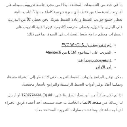
بنا في عدد من التنسيقات المختلفة، بدءًا من مجرد جلسة تدريبية بسيطة عبر
الإنترنت لمدة ساعتين فقط، إلى دورة تدريبية كاملة مدتها 5 أيام متتالية،
تغطي جميع جوانب الضبط وإعادة الضبط تقريبًا. نحن نغطي كلاً من التدريب
على البنزين والديزل، وتغطي مدرسة أكاديمية فيزو الفنية للتدريب على
السيارات معظم برامج ضبط السيارات في السوق بما في ذلك:
دورة تدريبية حول EVC WinOLS
التدريب على التيتانيوم ECM من Alientech
ديمسبورت ريس إيفو
أمر الأوامر
يمكن توفير البرامج وأدوات الضبط للتدريب حتى لا تضطر إلى الشراء مقدمًا،
ويمكننا أيضًا توفير أدوات الضبط الرئيسية والبرامج بأسعار مخفضة.
إذا لم تكن متأكداً من أين تبدأ، اتصل بنا على
+44 (0) 1789774444
أو أرسل
لنا رسالة عبر
صفحة الاتصال
الخاصة بنا حيث سيسعد أحد أعضاء فريق الخبراء
لدينا بمساعدتك ومناقشة مسارات التدريب المختلفة معك.