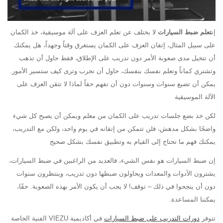
إن
تعلم ضبط السيارات
لا يختلف عن تعلم العزف على آلة موسيقية، خذ الكمان
على سبيل المثال، إتقان العزف على الكمان يستغرق وقتاً وجهداً، هل يمكنك
أن تتخيل مدى صعوبة الأمر دون تدريب على الإطلاق، فقط حاول أن تذهب
وتشتري كماناً وتعلم نفسك بنفسك، حاول أن تجرب وترى كيف ستسير الأمور.
يمكن أن تضيع سنوات وسنوات دون أن تفهم حقاً لماذا لا تتقن العزف على
الآلة الموسيقية
لكن خذ بضع جلسات تدريب على الكمان من معلم ويمكن أن يصبح كل شيء
واضحًا بشكل مدهش، فلن تتمكن من إتقانه في يوم واحد، ولكن مع التدريب،
يمكنك فهم ما تحتاج إلى القيام به وتطبيق نفسك بشكل صحيح
إن ضبط السيارات هو نفس الشيء، فالعديد من الراغبين في ضبط السيارات،
يشترون الأدوات والمعدات ويحاولون ضبطها دون تدريب، وينتظرون سنوات
دون أن ينجحوا في ذلك – توقف! لا يجب أن يكون الأمر بهذه الصعوبة. حقًا،
يمكننا المساعدة.
تتوفر
دورات التدريب على ضبط السيارات
في أكاديمية VIEZU الفنية الخاصة