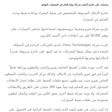
وحصلت على جائزة
أفضل شركة دولية للعام
في التصفيات النهائية
جائزة الابتكار المرموقة للمتخصص في ضبط المحرك وإعادة ضبط وحدة
التحكم في المحرك
تكريم شركة فيزو ومقرها برومسغروف لمساعدتها سائقي السيارات على
توفير 50,000 طن من انبعاثات ثاني أكسيد الكربون
حازت شركة Viezu Technologies، إحدى الشركات الرائدة في المملكة
المتحدة في مجال ضبط المحركات ما بعد البيع، على جائزة مرموقة تقديراً
لابتكاراتها وخبرتها التكنولوجية.
لقد كانت جودة ملفات الضبط الخاصة بفيزو والبحث والتطوير وراءها عاملاً
كبيراً في فوز فيزو بالجائزة عن الابتكار، وكذلك مركز التدريب والبحث المتطور
الخاص بفيزو حيث يتم تطوير جميع ملفات الضبط على نظام اختبار الانبعاثات
المتداول الذي يتم التحكم فيه بيئياً بقوة 300 حصان على الطريق والانبعاثات
المتحركة، ولا توجد شركة ضبط أخرى تنفق الكثير من الوقت والمال لتطوير
مجموعة من ملفات ضبط السيارات
إذا كنت ترغب في تعلم كيفية كتابة ملفات الضبط الراغبة في الحصول على