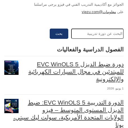
الجوائز مع أكاديمية التدريب الفني في فيزو يرجى مراسلتنا
على
معلومات@viezu.com
بحث
الفصول الدراسية والفعاليات
دورة ضبط الديزل EVC WinOLS 5
للمبتدئين في مجال السيارات الكهربائية
والإلكترونية
1 يونيو، 2026
الدورة التدريبية EVC WinOLS 5: ضبط
الديزل المستوى المتوسط – فيزو
الولايات المتحدة الأمريكية، سولت ليك سيتي،
يوتا