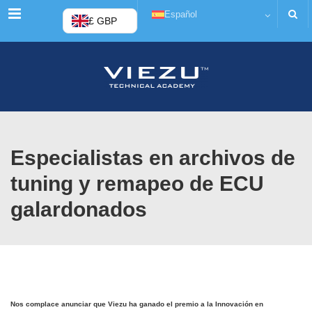
Menú
Español
£ GBP
Especialistas en archivos de
tuning y remapeo de ECU
galardonados
Nos complace anunciar que Viezu ha ganado el premio a la
Innovación en