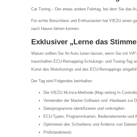
Car Tuning – Der etwas andere Fahrtag, bei dem Sie das A
Für echte Benzinfans und Enthusiasten hat VIEZU einen ga
nach Hause fahren können.
Exklusiver „Lerne das Stimme
Warum sollten Sie Ihr Auto tunen lassen, wenn Sie mit VIP-
traumhaften ECU-Remapping-Schulungs- und Tuning-Tag an,
Kunst des Motortunings und des ECU-Remappings eingeführ
Der Tag wird Folgendes beinhalten
Die VIEZU McInce-Methode (Map writing In Controll
Verwenden der Master-Software und -Hardware zur Da
Dateiprogramme identifizieren und verknüpfen
ECU-Typen, Programmkarten, Bedienelemente und A
Optimieren des Schreibens und Änderns von Dateie
Prüfstandstests