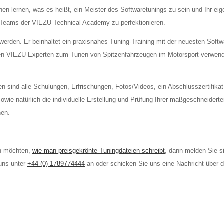
en lernen, was es heißt, ein Meister des Softwaretunings zu sein und Ihr ei
s Teams der VIEZU Technical Academy zu perfektionieren.
 werden. Er beinhaltet ein praxisnahes Tuning-Training mit der neuesten Soft
den VIEZU-Experten zum Tunen von Spitzenfahrzeugen im Motorsport verwen
en sind alle Schulungen, Erfrischungen, Fotos/Videos, ein Abschlusszertifikat
owie natürlich die individuelle Erstellung und Prüfung Ihrer maßgeschneidert
nen.
en möchten,
wie man preisgekrönte Tuningdateien schreibt
, dann melden Sie s
 uns unter
+44 (0) 1789774444
an oder schicken Sie uns eine Nachricht über 