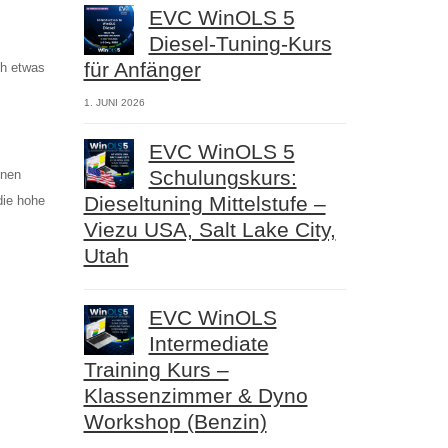
EVC WinOLS 5
Diesel-Tuning-Kurs
für Anfänger
ch etwas
1. JUNI 2026
EVC WinOLS 5
Schulungskurs:
inen
Dieseltuning Mittelstufe –
die hohe
Viezu USA, Salt Lake City,
Utah
EVC WinOLS
Intermediate
Training Kurs –
Klassenzimmer & Dyno
Workshop (Benzin)