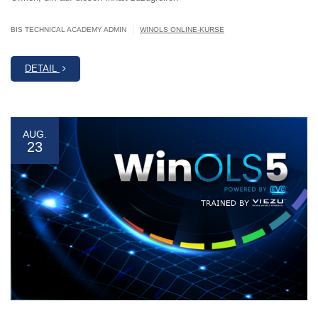
|
BIS TECHNICAL ACADEMY ADMIN
WINOLS ONLINE-KURSE
DETAIL
AUG.
23