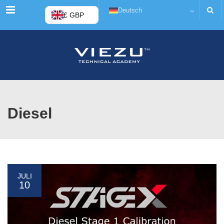
Menü
Deutsch
£ GBP
Diesel
JULI
10