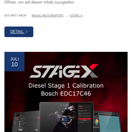
Öffnen, um auf diesen Inhalt zuzugreifen
.
|
BIS MATT MEIR
MAGIC MOTORSPORT
STUFE X
DETAIL
JULI
10