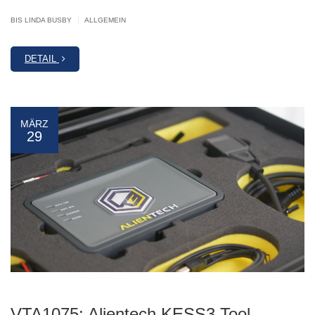
|
BIS LINDA BUSBY
ALLGEMEIN
DETAIL
MÄRZ
29
VTA1075: Alientech KESS3 Tool –