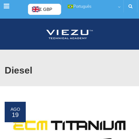
Menu
Português
£ GBP
Diesel
AGO
19