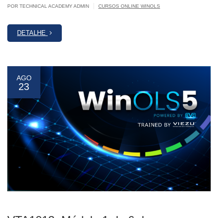
|
POR TECHNICAL ACADEMY ADMIN
CURSOS ONLINE WINOLS
DETALHE
AGO
23