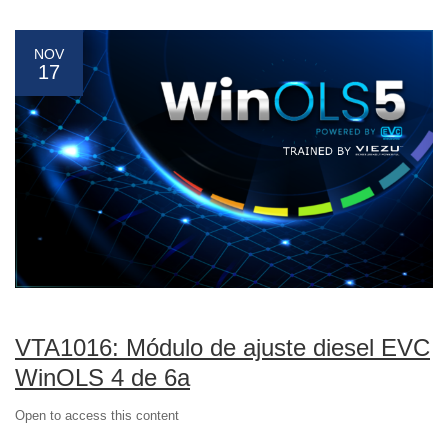
NOV
17
VTA1016: Módulo de ajuste diesel EVC
WinOLS 4 de 6a
Open to access this content