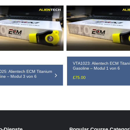
VTA1023: Alientech ECM Titan
Gasoline – Modul 1 von 6
25: Alientech ECM Titanium
ine – Modul 3 von 6
£
75.00
-Dienste
Popular Course Categor