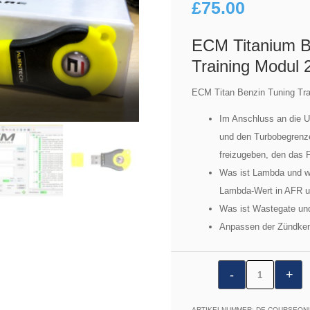
£
75.00
ECM Titanium B
Training Modul 
ECM Titan Benzin Tuning Tra
Im Anschluss an die 
und den Turbobegrenz
freizugeben, den das 
Was ist Lambda und 
Lambda-Wert in AFR 
Was ist Wastegate un
Anpassen der Zündken
VTA1024:
ECM
Titanium
ARTIKELNUMMER:
DE-COURSEONL