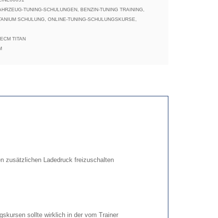
AHRZEUG-TUNING-SCHULUNGEN
,
BENZIN-TUNING TRAINING
,
TANIUM SCHULUNG
,
ONLINE-TUNING-SCHULUNGSKURSE
,
ECM TITAN
M
n zusätzlichen Ladedruck freizuschalten
skursen sollte wirklich in der vom Trainer