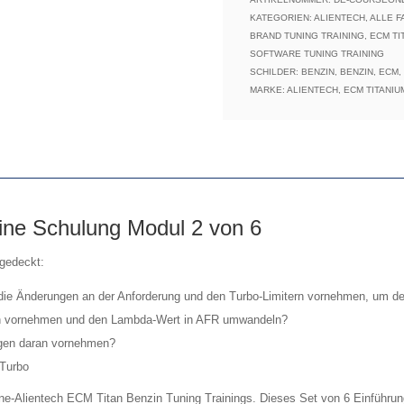
Benzin-
KATEGORIEN:
ALIENTECH
,
ALLE F
BRAND TUNING TRAINING
,
ECM TI
Tuning-
SOFTWARE TUNING TRAINING
Modul
SCHILDER:
BENZIN
,
BENZIN
,
ECM
,
2
MARKE:
ALIENTECH
,
ECM TITANIU
von
6
Menge
ine Schulung Modul 2 von 6
gedeckt:
die Änderungen an der Anforderung und den Turbo-Limitern vornehmen, um de
n vornehmen und den Lambda-Wert in AFR umwandeln?
gen daran vornehmen?
-Turbo
ine-Alientech ECM Titan Benzin Tuning Trainings. Dieses Set von 6 Einführung