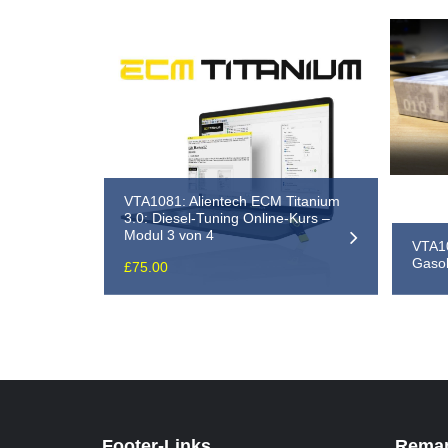
VTA1081: Alientech ECM Titanium
3.0: Diesel-Tuning Online-Kurs –
Modul 3 von 4
VTA10
Gasol
£
75.00
Footer-Links
Remap