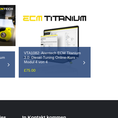
VTA1082: Alientech ECM Titanium
ium
3.0: Diesel-Tuning Online-Kurs –
Modul 4 von 4
£
75.00
ies
In Kontakt kommen