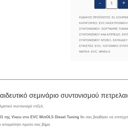
VTA1013:
EVC
WinOLS
ΚΩΔΙΚΌΣ ΠΡΟΪΌΝΤΟΣ:
EL-COURSE
Diesel
ΚΑΤΗΓΟΡΊΕΣ:
EVC ΗΛΕΚΤΡΟΝΙΚΉ 
ΣΥΝΤΟΝΙΣΜΟΎ
,
SOFTWARE TUNING
Tuning
ΣΥΝΤΟΝΙΣΜΟΎ ΑΝΆ ΕΠΊΠΕΔΟ
,
ΕΚΠ
Εκπαίδευση
ΣΥΝΤΟΝΙΣΜΟΎ ΝΤΊΖΕΛ
,
ΕΚΠΑΊΔΕΥ
Ενότητα
ΕΤΙΚΈΤΕΣ:
EVC
,
ΛΟΓΙΣΜΙΚΌ ΣΥΝΤΟ
ΜΆΡΚΑ:
EVC
,
WINOLS
1
από
6
ποσότητα
δευτικό σεμινάριο συντονισμού πετρελαι
λματικό συντονισμό ντίζελ;
1 της Viezu στο EVC WinOLS Diesel Tuning
θα σας βοηθήσει να επιτύχετ
το απαραίτητο πρώτο σας βήμα.