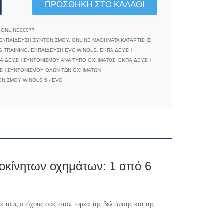
ΠΡΟΣΘΉΚΗ ΣΤΟ ΚΑΛΆΘΙ
ONLINE00077
ΕΚΠΑΊΔΕΥΣΗ ΣΥΝΤΟΝΙΣΜΟΎ
,
ONLINE ΜΑΘΉΜΑΤΑ ΚΑΤΆΡΤΙΣΗΣ
 TRAINING
,
ΕΚΠΑΊΔΕΥΣΗ EVC WINOLS
,
ΕΚΠΑΊΔΕΥΣΗ
ΑΊΔΕΥΣΗ ΣΥΝΤΟΝΙΣΜΟΎ ΑΝΆ ΤΎΠΟ ΟΧΉΜΑΤΟΣ
,
ΕΚΠΑΊΔΕΥΣΗ
ΣΗ ΣΥΝΤΟΝΙΣΜΟΎ ΌΛΩΝ ΤΩΝ ΟΧΗΜΆΤΩΝ
ΝΙΣΜΟΎ WINOLS 5 - EVC
οκίνητων οχημάτων: 1 από 6
ε τους στόχους σας στον τομέα της βελτίωσης και της