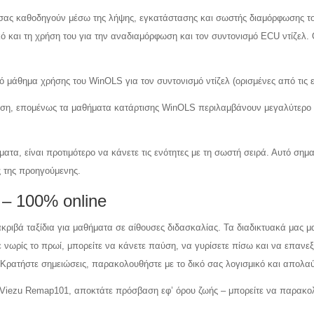
 σας καθοδηγούν μέσω της λήψης, εγκατάστασης και σωστής διαμόρφωσης τ
 και τη χρήση του για την αναδιαμόρφωση και τον συντονισμό ECU ντίζελ. Θα
 μάθημα χρήσης του WinOLS για τον συντονισμό ντίζελ (ορισμένες από τις εν
ση, επομένως τα μαθήματα κατάρτισης WinOLS περιλαμβάνουν μεγαλύτερο 
τα, είναι προτιμότερο να κάνετε τις ενότητες με τη σωστή σειρά. Αυτό σημαί
ς της προηγούμενης.
 – 100% online
κριβά ταξίδια για μαθήματα σε αίθουσες διδασκαλίας. Τα διαδικτυακά μας 
τε νωρίς το πρωί, μπορείτε να κάνετε παύση, να γυρίσετε πίσω και να επανε
 Κρατήστε σημειώσεις, παρακολουθήστε με το δικό σας λογισμικό και απολα
ου Viezu Remap101, αποκτάτε πρόσβαση εφ’ όρου ζωής – μπορείτε να παρακολ