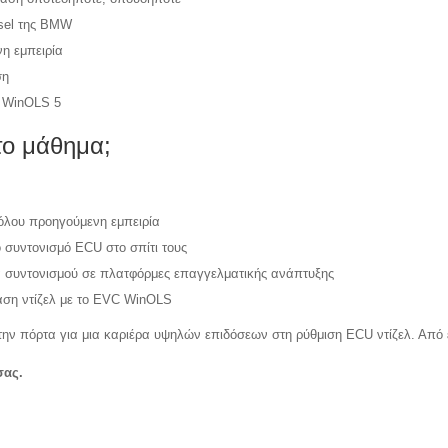
sel της BMW
η εμπειρία
ση
ύ WinOLS 5
το μάθημα;
θόλου προηγούμενη εμπειρία
 συντονισμό ECU στο σπίτι τους
ία συντονισμού σε πλατφόρμες επαγγελματικής ανάπτυξης
αση ντίζελ με το EVC WinOLS
την πόρτα για μια καριέρα υψηλών επιδόσεων στη ρύθμιση ECU ντίζελ. Από ε
σας.