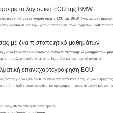
σμο με το λογισμικό ECU της BMW
είτε πρακτικά με ένα γνήσιο αρχείο ECU της BMW
, δίνοντάς σας πρακτικ
ι εφαρμόζονται σε ένα ευρύ φάσμα πετρελαιοκίνητων οχημάτων, καθιστώντας
 σας με ένα πιστοποιητικό μαθημάτων
ση για να κερδίσετε ένα
αναγνωρισμένο πιστοποιητικό μαθημάτων – μια
ng ότι ασχολείστε σοβαρά με το tuning ντίζελ και την τεχνική ανάπτυξη.
γελματική επαναχαρτογράφηση ECU
ός τρόπος για να ξεκινήσετε το ταξίδι σας στον κόσμο της βαθμονόμησης της 
σε αυτό το διαδικτυακό εκπαιδευτικό πρόγραμμα – χωρίς το υψηλό κόστος 
υ καθοδηγούνται από εμπειρογνώμονες
αση οποτεδήποτε, οπουδήποτε