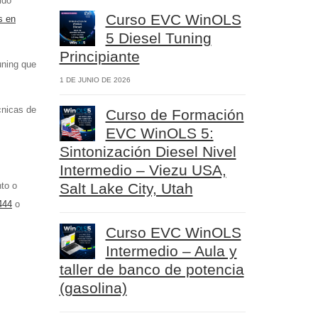
ido
Curso EVC WinOLS
s en
5 Diesel Tuning
Principiante
uning que
1 DE JUNIO DE 2026
cnicas de
Curso de Formación
EVC WinOLS 5:
Sintonización Diesel Nivel
Intermedio – Viezu USA,
to o
Salt Lake City, Utah
444
o
Curso EVC WinOLS
Intermedio – Aula y
taller de banco de potencia
(gasolina)