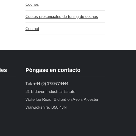
Coches
Cursos presenciales de tuning de coches
Contact
ies
Póngase en contacto
Tel: +44 (0) 1789774444
31 Bidavon Industrial Estate
Waterloo Road, Bidford on Avon, Alcester
Warwickshire, B50 4JN