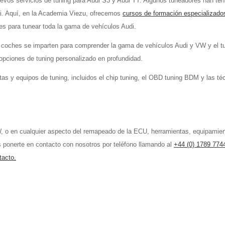
os servicios de tuning para Audi S3 y Audi TT. Algunos tuneadores han ten
i. Aquí, en la Academia Viezu, ofrecemos
cursos de formación especializado
les para tunear toda la gama de vehículos Audi.
e coches se imparten para comprender la gama de vehículos Audi y VW y el t
 opciones de tuning personalizado en profundidad.
as y equipos de tuning, incluidos el chip tuning, el OBD tuning BDM y las té
W, o en cualquier aspecto del remapeado de la ECU, herramientas, equipamien
 ponerte en contacto con nosotros por teléfono llamando al
+44 (0) 1789 774
tacto.