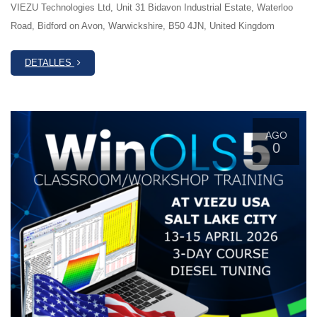
VIEZU Technologies Ltd, Unit 31 Bidavon Industrial Estate, Waterloo
Road, Bidford on Avon, Warwickshire, B50 4JN, United Kingdom
DETALLES
AGO
0