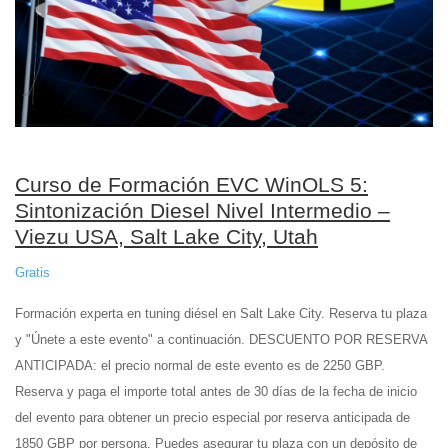
Curso de Formación EVC WinOLS 5:
Sintonización Diesel Nivel Intermedio –
Viezu USA, Salt Lake City, Utah
Gratis
Formación experta en tuning diésel en Salt Lake City. Reserva tu plaza
y "Únete a este evento" a continuación. DESCUENTO POR RESERVA
ANTICIPADA: el precio normal de este evento es de 2250 GBP.
Reserva y paga el importe total antes de 30 días de la fecha de inicio
del evento para obtener un precio especial por reserva anticipada de
1850 GBP por persona. Puedes asegurar tu plaza con un depósito de