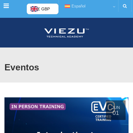
Menú
Español
£ GBP
Eventos
JUN
01