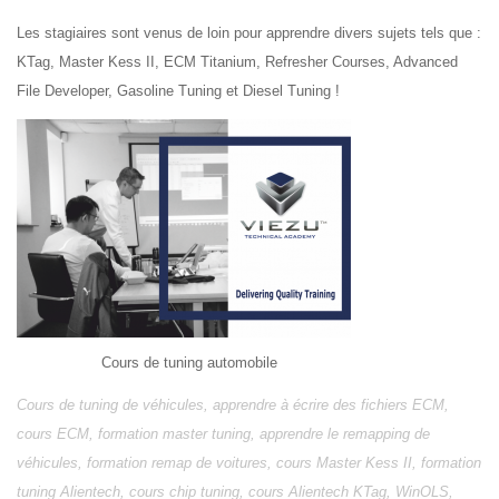
Les stagiaires sont venus de loin pour apprendre divers sujets tels que :
KTag, Master Kess II, ECM Titanium, Refresher Courses, Advanced
File Developer, Gasoline Tuning et Diesel Tuning !
Cours de tuning automobile
Cours de tuning de véhicules, apprendre à écrire des fichiers ECM,
cours ECM, formation master tuning, apprendre le remapping de
véhicules, formation remap de voitures, cours Master Kess II, formation
tuning Alientech, cours chip tuning, cours Alientech KTag, WinOLS,