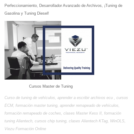
Perfeccionamiento, Desarrollador Avanzado de Archivos, ¡Tuning de
Gasolina y Tuning Diesel!
Cursos Master de Tuning
Curso de tuning de vehículos, aprender a escribir archivos ecu , cursos
ECM, formación master tuning, aprender remapeado de vehículos,
formación remapeado de coches, clases Master Kess II, formación
tuning Alientech, cursos chip tuning, clases Alientech KTag, WinOLS,
Viezu Formación Online