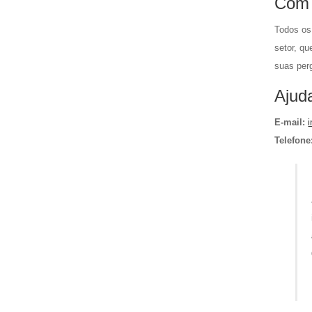
Com 
Todos os
setor, qu
suas per
Ajud
E-mail:
Telefone