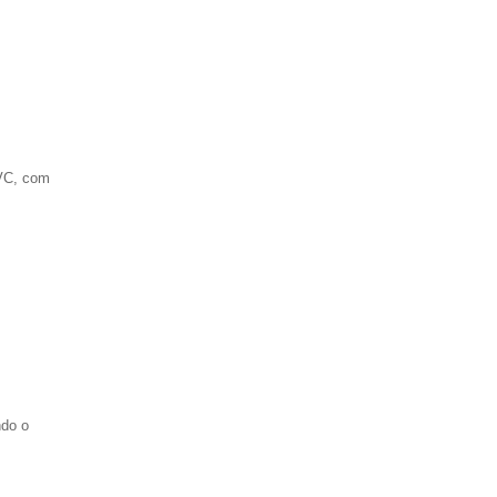
EVC, com
ndo o