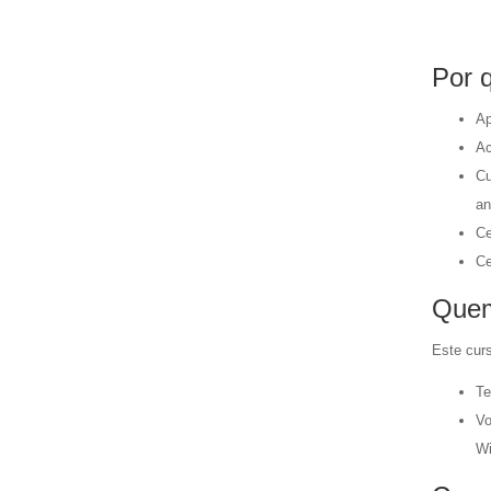
Por 
Ap
Ac
Cu
an
Ce
Ce
Quem
Este cur
Te
Vo
W