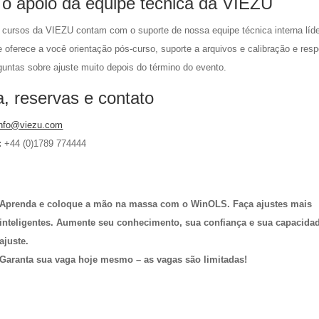
o apoio da equipe técnica da VIEZU
 cursos da VIEZU contam com o suporte de nossa equipe técnica interna líd
e oferece a você orientação pós-curso, suporte a arquivos e calibração e res
guntas sobre ajuste muito depois do término do evento.
a, reservas e contato
info@viezu.com
:
+44 (0)1789 774444
Aprenda e coloque a mão na massa com o WinOLS. Faça ajustes mais
inteligentes. Aumente seu conhecimento, sua confiança e sua capacida
ajuste.
Garanta sua vaga hoje mesmo – as vagas são limitadas!