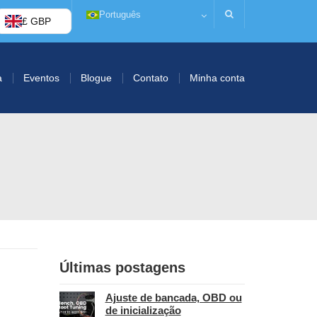
Português
£ GBP
a
Eventos
Blogue
Contato
Minha conta
Últimas postagens
Ajuste de bancada, OBD ou
de inicialização