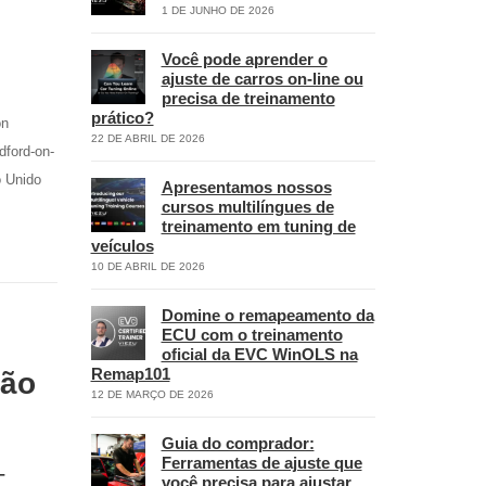
1 DE JUNHO DE 2026
Você pode aprender o
ajuste de carros on-line ou
precisa de treinamento
prático?
on
22 DE ABRIL DE 2026
dford-on-
o Unido
Apresentamos nossos
cursos multilíngues de
treinamento em tuning de
veículos
10 DE ABRIL DE 2026
Domine o remapeamento da
ECU com o treinamento
oficial da EVC WinOLS na
Remap101
ção
12 DE MARÇO DE 2026
Guia do comprador:
Ferramentas de ajuste que
–
você precisa para ajustar