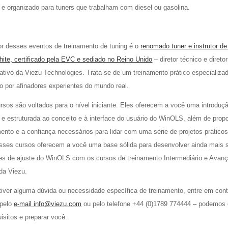
 e organizado para tuners que trabalham com diesel ou gasolina.
tor desses eventos de treinamento de tuning é o
renomado tuner e instrutor de
ite, certificado pela EVC e sediado no Reino Unido
– diretor técnico e diretor
ativo da Viezu Technologies. Trata-se de um treinamento prático especializa
o por afinadores experientes do mundo real.
rsos são voltados para o nível iniciante. Eles oferecem a você uma introduç
 e estruturada ao conceito e à interface do usuário do WinOLS, além de propo
ento e a confiança necessários para lidar com uma série de projetos prático
Esses cursos oferecem a você uma base sólida para desenvolver ainda mais 
des de ajuste do WinOLS com os cursos de treinamento Intermediário e Avan
a Viezu.
tiver alguma dúvida ou necessidade específica de treinamento, entre em con
 pelo
e-mail info@viezu.com
ou pelo telefone +44 (0)1789 774444 – podemos d
isitos e preparar você.