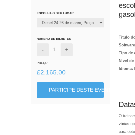
esco
gaso
ESCOLHA O SEU LUGAR
Título d
NÚMERO DE BILHETES
Software
-
+
Tipo de 
Nível de
PREÇO
Idioma:
I
£
2,165.00
PARTICIPE DESTE EVENTO
Datas
O treina
várias o
para obte