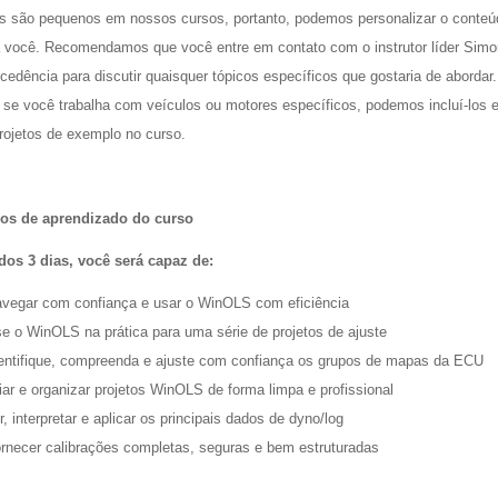
s são pequenos em nossos cursos, portanto, podemos personalizar o conteú
a você. Recomendamos que você entre em contato com o instrutor líder Sim
edência para discutir quaisquer tópicos específicos que gostaria de abordar.
 se você trabalha com veículos ou motores específicos, podemos incluí-los
rojetos de exemplo no curso.
dos de aprendizado do curso
 dos 3 dias, você será capaz de:
vegar com confiança e usar o WinOLS com eficiência
e o WinOLS na prática para uma série de projetos de ajuste
entifique, compreenda e ajuste com confiança os grupos de mapas da ECU
iar e organizar projetos WinOLS de forma limpa e profissional
r, interpretar e aplicar os principais dados de dyno/log
rnecer calibrações completas, seguras e bem estruturadas