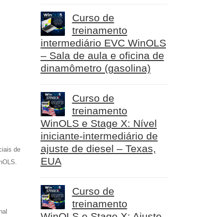
Curso de
treinamento
intermediário EVC WinOLS
– Sala de aula e oficina de
dinamômetro (gasolina)
Curso de
treinamento
WinOLS e Stage X: Nível
iniciante-intermediário de
ajuste de diesel – Texas,
iais de
EUA
inOLS.
Curso de
s
treinamento
nal
WinOLS e Stage X: Ajuste