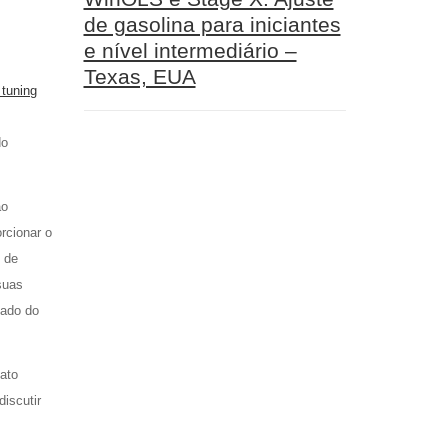
de gasolina para iniciantes
e nível intermediário –
Texas, EUA
 tuning
do
ão
rcionar o
s de
suas
çado do
tato
iscutir