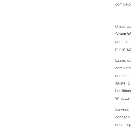
completo
O instru
Simon Wh
administr
ministrad
Esses cu
completa
conhecim
ajuste. 
habilida
WinOLS d
Se você 
conosco
seus requ