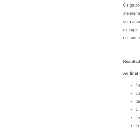
Os grupo
atender 
com antec
exemplo,
nossos p
Resulta
Ao final
Na
Us
Id
Cr
Le
Fo