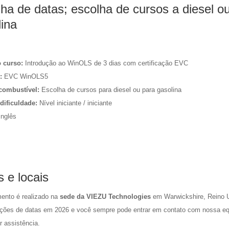
lha de datas; escolha de cursos a diesel o
lina
o curso:
Introdução ao WinOLS de 3 dias com certificação EVC
:
EVC WinOLS5
combustível:
Escolha de cursos para diesel ou para gasolina
 dificuldade:
Nível iniciante / iniciante
nglês
 e locais
mento é realizado na
sede da VIEZU Technologies
em Warwickshire, Reino 
pções de datas em 2026 e você sempre pode entrar em contato com nossa e
r assistência.