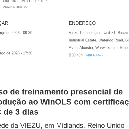
DIRETOR TÉCNICO E DIRETOR
ADMINISTRATIVO
ÇAR
ENDEREÇO
rço de 2026 - 09:30
Viezu Technologies, Unit 31, Bidav
Industrial Estate, Waterloo Road, Bi
Avon, Alcester, Warwickshire, Rein
rço de 2026 - 17:30
B50 4JN
VER MAPA
so de treinamento presencial de
rodução ao WinOLS com certifica
 de 3 dias
ede da VIEZU, em Midlands, Reino Unido 