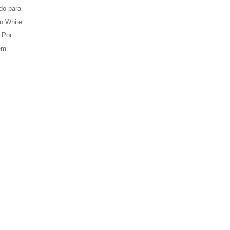
do para
on White
 Por
 em