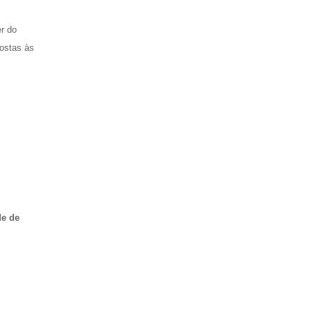
er do
postas às
de de