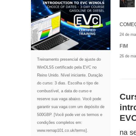
COME
24 de ma
FIM
26 de ma
Treinamento presencial de ajuste do
WinOLS5 certificado pela EVC no
Reino Unido. Nível iniciante. Duração
do curso: 3 dias. Escolha o tipo de
combustível, a data do curso e
Cur
reserve sua vaga abaixo. Você pode
int
garantir sua vaga com um depósito de
500GBP. [Você pode ver os termos e
EVC
condições completos em:
na s
www.remap101.co.uk/terms].