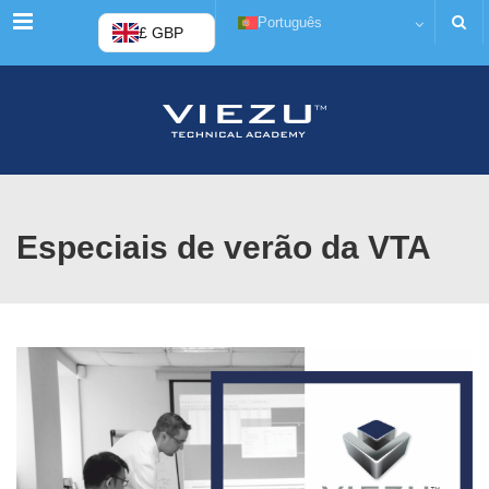
Cardápio
Português
£ GBP
Especiais de verão da VTA