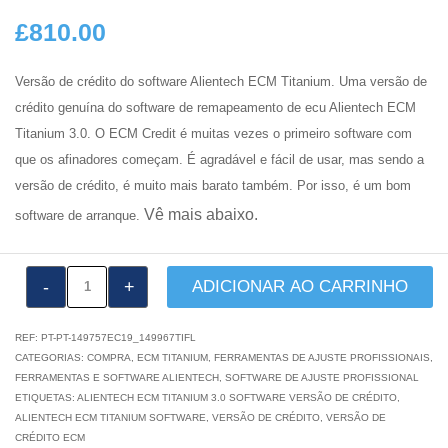
£
810.00
Versão de crédito do software Alientech ECM Titanium. Uma versão de
crédito genuína do software de remapeamento de ecu Alientech ECM
Titanium 3.0. O ECM Credit é muitas vezes o primeiro software com
que os afinadores começam. É agradável e fácil de usar, mas sendo a
versão de crédito, é muito mais barato também. Por isso, é um bom
Vê mais abaixo.
software de arranque.
Quantidade
ADICIONAR AO CARRINHO
Alientech
ECM
REF:
PT-PT-149757EC19_149967TIFL
Titanium
CATEGORIAS:
COMPRA
,
ECM TITANIUM
,
FERRAMENTAS DE AJUSTE PROFISSIONAIS
,
FERRAMENTAS E SOFTWARE ALIENTECH
,
SOFTWARE DE AJUSTE PROFISSIONAL
3.0
ETIQUETAS:
ALIENTECH ECM TITANIUM 3.0 SOFTWARE VERSÃO DE CRÉDITO
,
Software
ALIENTECH ECM TITANIUM SOFTWARE
,
VERSÃO DE CRÉDITO
,
VERSÃO DE
Versão
CRÉDITO ECM