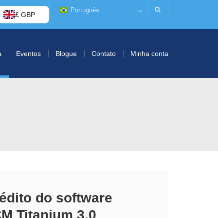
Português
£ GBP
a
Eventos
Blogue
Contato
Minha conta
édito do software
M Titanium 3.0