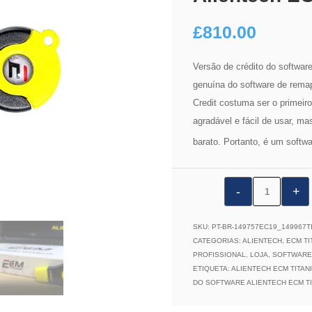
£
810.00
Versão de crédito do softwar
genuína do software de rem
Credit costuma ser o primeir
agradável e fácil de usar, ma
barato. Portanto, é um softwa
Versão
de
crédito
SKU:
PT-BR-149757EC19_149967T
do
CATEGORIAS:
ALIENTECH
,
ECM TI
PROFISSIONAL
,
LOJA
,
SOFTWARE 
software
ETIQUETA:
ALIENTECH ECM TITA
Alientech
DO SOFTWARE ALIENTECH ECM TI
ECM
Titanium