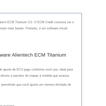
entech ECM Titanium 3.0. O ECM Credit costuma ser o
uito mais barato. Portanto, é um software inicial
ftware Alientech ECM Titanium
de ajuste de ECU pago conforme você usa, ideal para
r drivers e pacotes de mapas à medida que avança.
 permitindo que você ajuste um número ilimitado de
lor máximo.