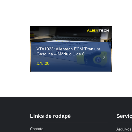
VTA1023: Alientech ECM Titanium
Gasolina – Módulo 1 de 6
£
75.00
Links de rodapé
Servi
Contato
Arquivos 