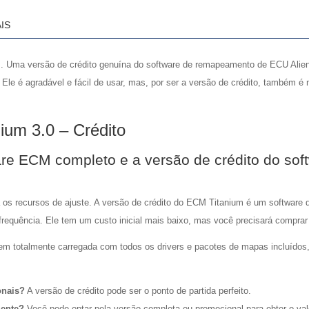
3.0
IS
quantidade
um. Uma versão de crédito genuína do software de remapeamento de ECU Ali
le é agradável e fácil de usar, mas, por ser a versão de crédito, também é m
ium 3.0 – Crédito
ware ECM completo e a versão de crédito do so
 os recursos de ajuste. A versão de crédito do ECM Titanium é um software 
frequência. Ele tem um custo inicial mais baixo, mas você precisará compra
em totalmente carregada com todos os drivers e pacotes de mapas incluídos,
onais?
A versão de crédito pode ser o ponto de partida perfeito.
mente?
Você pode optar pela versão completa ou promocional para obter o va