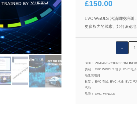
£
150.00
EVC WinOLS 汽油调校培训
更多权力的线索、如何识别地
VTA
EVC
Win
SKU：
ZH-HANS-COURSEONLINE0
汽
类别：
EVC WINOLS 培训
,
EVC 电
油改装培训
油
标签：
EVC 在线
,
EVC 汽油
,
EVC 汽
调
汽油
试
品牌：
EVC
,
WINOLS
模
块
6
之
6b