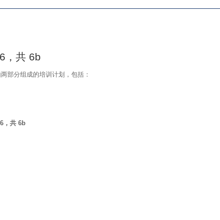
数
量
6，共 6b
 是一个由两部分组成的培训计划，包括：
6，共 6b