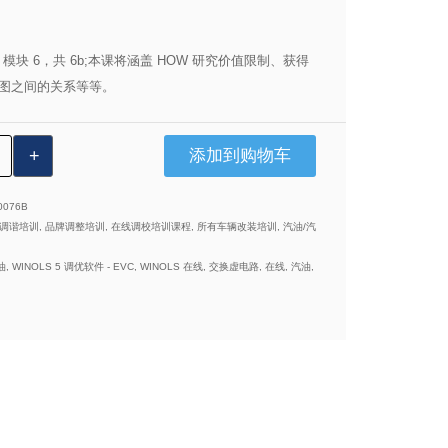
：模块 6，共 6b;本课将涵盖 H
OW 研究价值限制、获得
图之间的关系等等。
1040：
添加到购物车
OLS
0076B
子调谐培训
,
品牌调整培训
,
在线调校培训课程
,
所有车辆改装培训
,
汽油/汽
油
,
WINOLS 5 调优软件 - EVC
,
WINOLS 在线
,
交换虚电路
,
在线
,
汽油
,