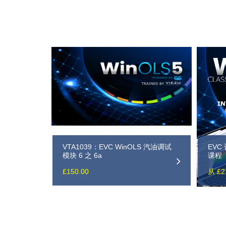
VTA1039：EVC WinOLS 汽油调试
EVC
模块 6 之 6a
课程
£
150.00
从 £2