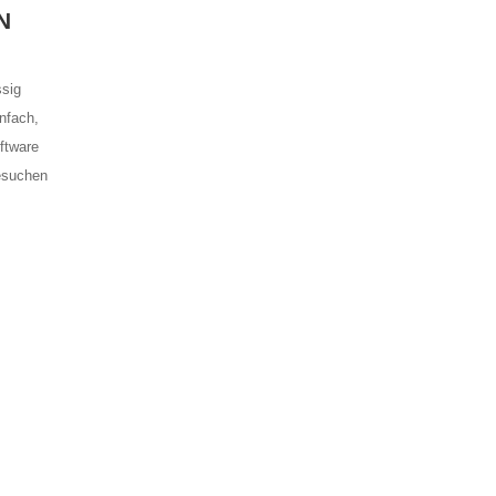
N
ssig
nfach,
ftware
Besuchen