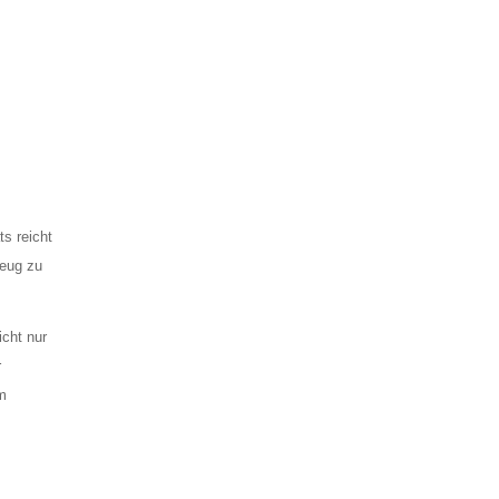
s reicht
zeug zu
icht nur
r
um