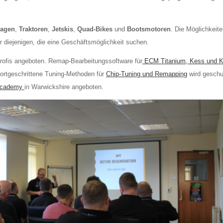
wagen
,
Traktoren
,
Jetskis
,
Quad-Bikes
und
Bootsmotoren
. Die Möglichkeite
r diejenigen, die eine Geschäftsmöglichkeit suchen.
Profis angeboten. Remap-Bearbeitungssoftware für
ECM Titanium, Kess und K
fortgeschrittene Tuning-Methoden für
Chip-Tuning und Remapping
wird geschu
 Academy
in Warwickshire angeboten.