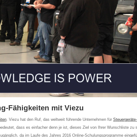
g-Fähigkeiten mit Viezu
iten
. Viezu hat den Ruf, das weltweit führende Unternehmen für
Steuergeräte
deutet, dass es einfacher denn je ist, dieses Ziel von Ihrer Wunschliste zu s
r zugänglich, da im Laufe des Jahres 2016 Online-Schulungsprogramme eingefü