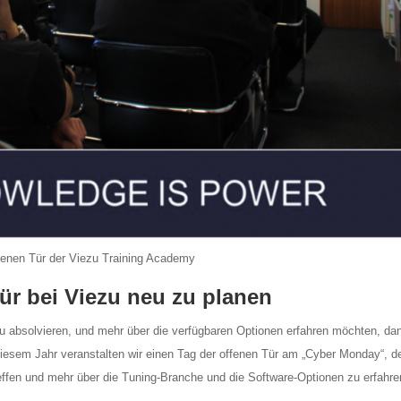
fenen Tür der Viezu Training Academy
ür bei Viezu neu zu planen
u absolvieren, und mehr über die verfügbaren Optionen erfahren möchten, da
diesem Jahr veranstalten wir einen Tag der offenen Tür am „Cyber Monday“, d
reffen und mehr über die Tuning-Branche und die Software-Optionen zu erfahr