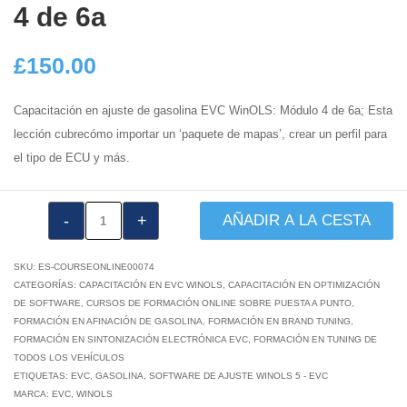
4 de 6a
£
150.00
Capacitación en ajuste de gasolina EVC WinOLS: Módulo 4 de 6a; Esta
lección cubre
cómo importar un ‘paquete de mapas’,
crear un perfil para
el tipo de ECU y más.
VTA1034:
AÑADIR A LA CESTA
Módulo
de
SKU:
ES-COURSEONLINE00074
ajuste
CATEGORÍAS:
CAPACITACIÓN EN EVC WINOLS
,
CAPACITACIÓN EN OPTIMIZACIÓN
DE SOFTWARE
,
CURSOS DE FORMACIÓN ONLINE SOBRE PUESTA A PUNTO
,
de
FORMACIÓN EN AFINACIÓN DE GASOLINA
,
FORMACIÓN EN BRAND TUNING
,
gasolina
FORMACIÓN EN SINTONIZACIÓN ELECTRÓNICA EVC
,
FORMACIÓN EN TUNING DE
WinOLS
TODOS LOS VEHÍCULOS
ETIQUETAS:
EVC
de
,
GASOLINA
,
SOFTWARE DE AJUSTE WINOLS 5 - EVC
MARCA:
EVC
,
WINOLS
EVC