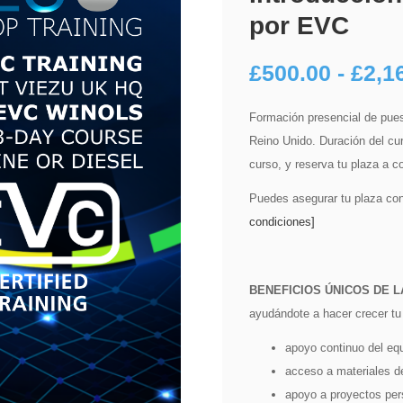
por EVC
£
500.00
-
£
2,1
Formación presencial de pues
Reino Unido. Duración del cur
curso, y reserva tu plaza a c
Puedes asegurar tu plaza con
condiciones]
BENEFICIOS ÚNICOS DE L
ayudándote a hacer crecer tu
apoyo continuo del eq
acceso a materiales 
apoyo a proyectos per