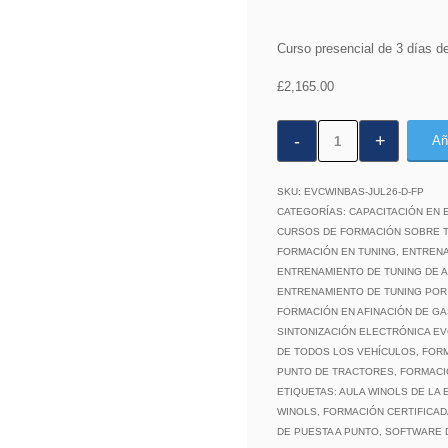
Curso presencial de 3 días d
£
2,165.00
Curso
Añ
presencial
de
SKU:
EVCWINBAS-JUL26-D-FP
3
CATEGORÍAS:
CAPACITACIÓN EN 
CURSOS DE FORMACIÓN SOBRE T
días
FORMACIÓN EN TUNING
,
ENTRENA
de
ENTRENAMIENTO DE TUNING DE 
Introducción
ENTRENAMIENTO DE TUNING POR
FORMACIÓN EN AFINACIÓN DE G
a
SINTONIZACIÓN ELECTRÓNICA EV
WinOLS
DE TODOS LOS VEHÍCULOS
,
FORM
certificado
PUNTO DE TRACTORES
,
FORMACI
por
ETIQUETAS:
AULA WINOLS DE LA 
WINOLS
,
FORMACIÓN CERTIFICAD
EVC
DE PUESTA A PUNTO
,
SOFTWARE D
cantidad