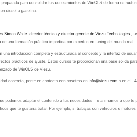
tás preparado para consolidar tus conocimientos de WinOLS de forma estructur
con diesel o gasolina.
 es
Simon White -director técnico y director gerente de Viezu Technologies-, 
ta de una formación práctica impartida por expertos en tuning del mundo real.
cen una introducción completa y estructurada al concepto y la interfaz de usu
yectos prácticos de ajuste. Estos cursos te proporcionan una base sólida para
vanzado de WinOLS de Viezu.
idad concreta, ponte en contacto con nosotros en
info@viezu.com
o en el +4
que podemos adaptar el contenido a tus necesidades. Te animamos a que te p
ficos que te gustaría tratar. Por ejemplo, si trabajas con vehículos o motore