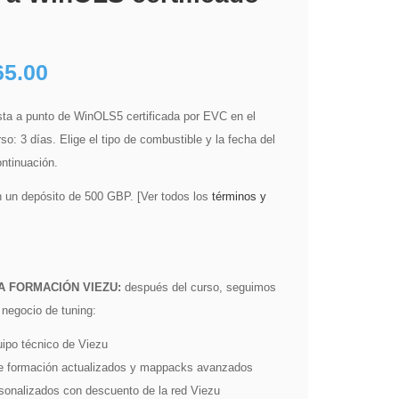
Rango
65.00
de
ta a punto de WinOLS5 certificada por EVC en el
so: 3 días. Elige el tipo de combustible y la fecha del
precios:
ontinuación.
 un depósito de 500 GBP. [Ver todos los
términos y
desde
£500.00
A FORMACIÓN VIEZU:
después del curso, seguimos
hasta
 negocio de tuning:
£2,165.00
uipo técnico de Viezu
de formación actualizados y mappacks avanzados
sonalizados con descuento de la red Viezu