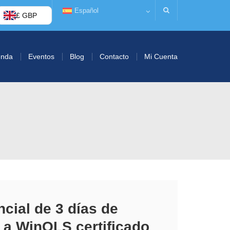
Español
£ GBP
enda
Eventos
Blog
Contacto
Mi Cuenta
cial de 3 días de
 a WinOLS certificado