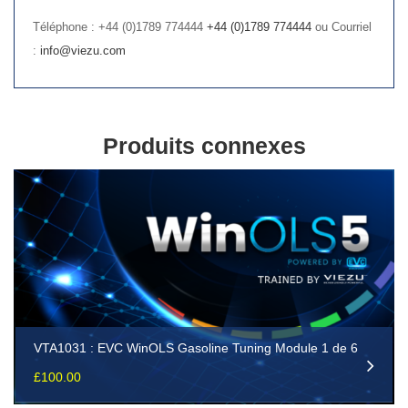
Téléphone : +44 (0)1789 774444
+44 (0)1789 774444
ou Courriel
:
info@viezu.com
Produits connexes
VTA1031 : EVC WinOLS Gasoline Tuning Module 1 de 6
£
100.00