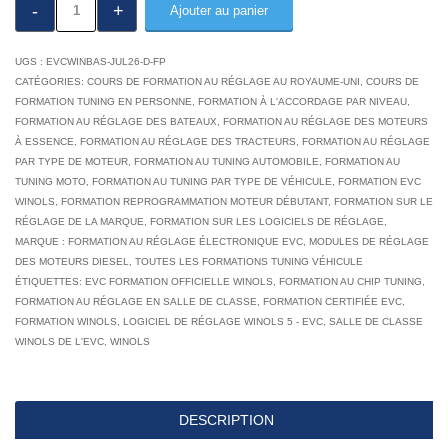
quantité
Ajouter au panier
de
Cours
UGS :
EVCWINBAS-JUL26-D-FP
d'introduction
CATÉGORIES:
COURS DE FORMATION AU RÉGLAGE AU ROYAUME-UNI
,
COURS DE
FORMATION TUNING EN PERSONNE
,
FORMATION À L'ACCORDAGE PAR NIVEAU
,
à
FORMATION AU RÉGLAGE DES BATEAUX
,
FORMATION AU RÉGLAGE DES MOTEURS
WinOLS
À ESSENCE
,
FORMATION AU RÉGLAGE DES TRACTEURS
,
FORMATION AU RÉGLAGE
de
PAR TYPE DE MOTEUR
,
FORMATION AU TUNING AUTOMOBILE
,
FORMATION AU
TUNING MOTO
3
,
FORMATION AU TUNING PAR TYPE DE VÉHICULE
,
FORMATION EVC
WINOLS
,
FORMATION REPROGRAMMATION MOTEUR DÉBUTANT
,
FORMATION SUR LE
jours
RÉGLAGE DE LA MARQUE
,
FORMATION SUR LES LOGICIELS DE RÉGLAGE
,
en
MARQUE : FORMATION AU RÉGLAGE ÉLECTRONIQUE EVC
,
MODULES DE RÉGLAGE
personne,
DES MOTEURS DIESEL
,
TOUTES LES FORMATIONS TUNING VÉHICULE
ÉTIQUETTES:
EVC FORMATION OFFICIELLE WINOLS
,
FORMATION AU CHIP TUNING
,
certifié
FORMATION AU RÉGLAGE EN SALLE DE CLASSE
,
FORMATION CERTIFIÉE EVC
,
par
FORMATION WINOLS
,
LOGICIEL DE RÉGLAGE WINOLS 5 - EVC
,
SALLE DE CLASSE
l'EVC
WINOLS DE L'EVC
,
WINOLS
DESCRIPTION