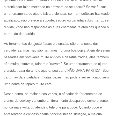
geralmente é o mesmo, então por que você se arriscaria a ter um
sintonizador falso mexendo no software do seu carro? Se você usar
uma ferramenta de ajuste falsa e clonada, sem um software hackeado
atualizado, não oferecerá suporte, seguro ou garantia subscrita. E, sem
dúvida, você não responderá às suas chamadas telefônicas quando o
carro não der partida.
As ferramentas de ajuste falsas e clonadas são uma cópia das
verdadeiras, mas não são nem mesmo uma boa cópia. Além de serem
baseadas em softwares muito antigos e desatualizados, elas também
são muito instáveis, falham e “travam”. Se uma ferramenta de ajuste
clonada travar durante o ajuste, seu carro NÃO DARÁ PARTIDA. Seu
carro não dará partida e, muitas vezes, não poderá ser reiniciado sem
uma conta de reparo muito cara.
Nesse ponto, na maioria das vezes, o afinador de ferramentas de
clones de cowboy vai embora, literalmente desaparece como o vento,
nunca mais volta ou atende o telefone para você. Quando você é
apresentado à concessionária principal nessa situação, a maioria