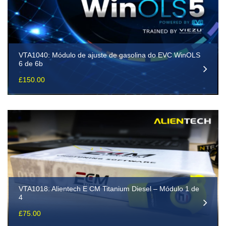
VTA1040: Módulo de ajuste de gasolina do EVC WinOLS
6 de 6b
£
150.00
VTA1018: Alientech E CM Titanium Diesel – Módulo 1 de
4
£
75.00