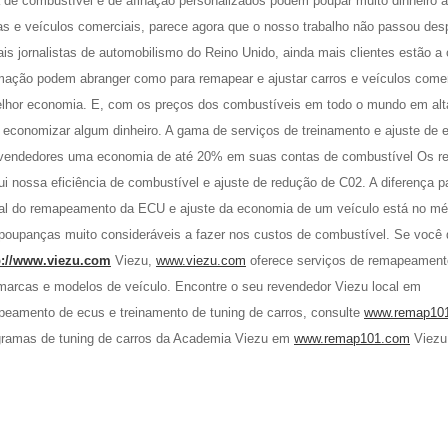
de combustível e de afinação personalizados podem poupar muito dinheiro 
has e veículos comerciais, parece agora que o nosso trabalho não passou des
s jornalistas de automobilismo do Reino Unido, ainda mais clientes estão a 
ação podem abranger como para remapear e ajustar carros e veículos comer
lhor economia. E, com os preços dos combustíveis em todo o mundo em alt
e economizar algum dinheiro. A gama de serviços de treinamento e ajuste de
revendedores uma economia de até 20% em suas contas de combustível Os re
i nossa eficiência de combustível e ajuste de redução de C02. A diferença p
 real do remapeamento da ECU e ajuste da economia de um veículo está no mé
á poupanças muito consideráveis a fazer nos custos de combustível. Se você 
p://www.viezu.com
Viezu,
www.viezu.com
oferece serviços de remapeament
 marcas e modelos de veículo. Encontre o seu revendedor Viezu local em
eamento de ecus e treinamento de tuning de carros, consulte
www.remap10
ogramas de tuning de carros da Academia Viezu em
www.remap101.com
Viezu