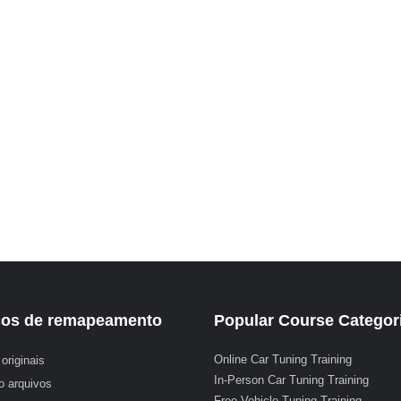
ços de remapeamento
Popular Course Categor
Online Car Tuning Training
originais
In-Person Car Tuning Training
o arquivos
Free Vehicle Tuning Training