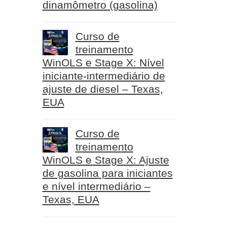
dinamômetro (gasolina)
Curso de
treinamento
WinOLS e Stage X: Nível
iniciante-intermediário de
ajuste de diesel – Texas,
EUA
Curso de
treinamento
WinOLS e Stage X: Ajuste
de gasolina para iniciantes
e nível intermediário –
Texas, EUA