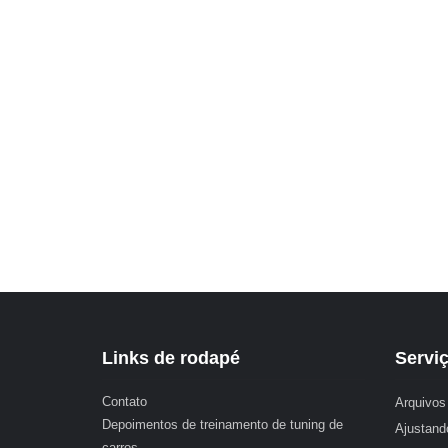
Links de rodapé
Servi
Contato
Arquivos 
Depoimentos de treinamento de tuning de
Ajustand
carros