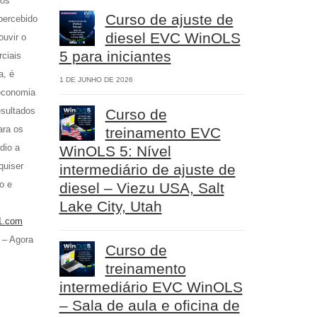
aos
Curso de ajuste de
percebido
diesel EVC WinOLS
ouvir o
5 para iniciantes
ciais
a, é
1 DE JUNHO DE 2026
 economia
sultados
Curso de
ara os
treinamento EVC
dio a
WinOLS 5: Nível
quiser
intermediário de ajuste de
o e
diesel – Viezu USA, Salt
Lake City, Utah
1.com
 – Agora
Curso de
treinamento
intermediário EVC WinOLS
– Sala de aula e oficina de