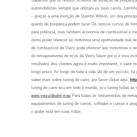
Sabemos que os nossos ficheiros de afinação de poupança 
automobilistas sempre que utilizam os seus carros, carrin
– graças a uma menção de Quentin Wilson, um dos principai
quanto de poupança podem fazer Os nossos cursos de form
para potência, mas também economia de combustível e me
ótimo poder oferecer ao motorista uma oportunidade real d
de combustível da Viezu pode oferecer aos motoristas e 
do remapeamento de ecus da Viezu falam por si e isso inclu
resultados dos clientes agora é muito importante, o valor
longo prazo. Ao longo de toda a vida útil de um veículo, h
saber mais sobre tuning de carro, por favor clique aqui:
htt
tuning de carro ecu em todo o mundo, ecu tuning todas as
www.viezu/dealer-map
Para todos os treinamentos de remap
equipamentos de tuning de carros, software e cursos e pr
o poder está em suas mãos