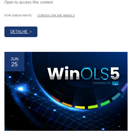
Open to access this content
|
POR SIMON WHITE
CURSOS ONLINE WINOLS
DETALHE
JUN
25