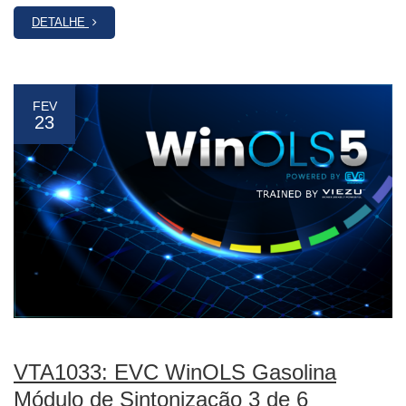
DETALHE
FEV
23
VTA1033: EVC WinOLS Gasolina
Módulo de Sintonização 3 de 6