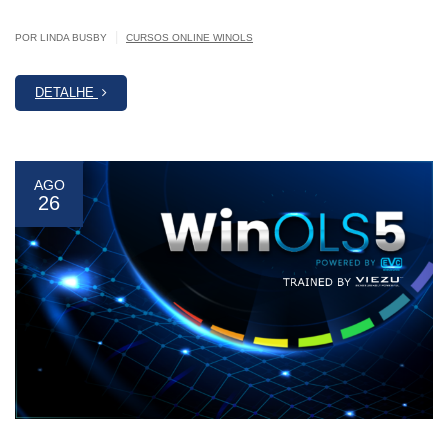
|
POR LINDA BUSBY
CURSOS ONLINE WINOLS
DETALHE
AGO
26