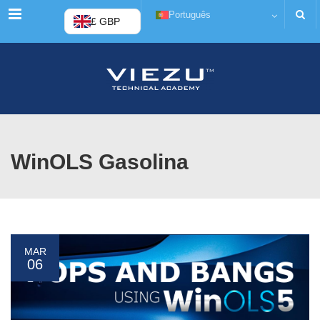
Cardápio
Português
£ GBP
WinOLS Gasolina
MAR
06