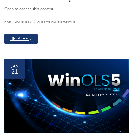
Open to access this content
|
POR LINDA BUSBY
CURSOS ONLINE WINOLS
DETALHE
JAN
21