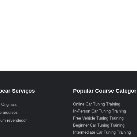
ear Serviços
Popular Course Categor
Online Car Tuning Training
 Originais
In-Person Car Tuning Training
o arquivos
Free Vehicle Tuning Training
 um revendedor
Beginner Car Tuning Training
Intermediate Car Tuning Training