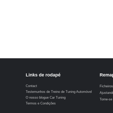
Links de rodapé
Remap
Contact
Ficheiros
Testemunhos de Treino de Tuning Automóvel
Ajustand
O nosso blogue Car Tuning
Torne-se
Termos e Condições