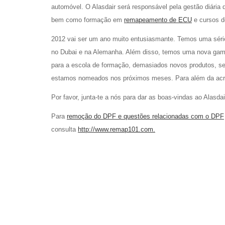
automóvel. O Alasdair será responsável pela gestão diária 
bem como formação em
remapeamento de ECU
e cursos d
2012 vai ser um ano muito entusiasmante. Temos uma série
no Dubai e na Alemanha. Além disso, temos uma nova gama
para a escola de formação, demasiados novos produtos, ser
estamos nomeados nos próximos meses. Para além da acred
Por favor, junta-te a nós para dar as boas-vindas ao Alasdai
Para
remoção do DPF e questões relacionadas com o DPF
consulta
http://www.remap101.com.