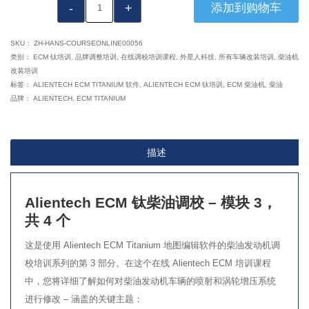
VTA1020：
添加到购物车
Alientech
ECM
SKU：
ZH-HANS-COURSEONLINE00056
钛
类别：
ECM 钛培训
,
品牌调整培训
,
在线调校培训课程
,
外星人科技
,
所有车辆改装培训
,
柴油机
改装培训
柴
标签：
ALIENTECH ECM TITANIUM 软件
,
ALIENTECH ECM 钛培训
,
ECM 柴油机
,
柴油
油
品牌：
ALIENTECH
,
ECM TITANIUM
机
-
模
描述
块
3
之
Alientech ECM 钛柴油调校 – 模块 3，
4
共 4 个
数
这是使用 Alientech ECM Titanium 地图编辑软件的柴油发动机调
量
校培训系列的第 3 部分。在这个在线 Alientech ECM 培训课程
中，您将详细了解如何对柴油发动机车辆的喷射和涡轮增压系统
进行修改 – 涵盖的关键主题：