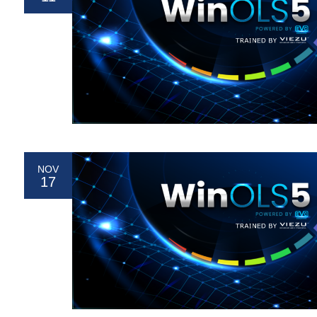
NOV
17