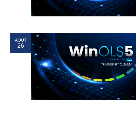
AOÛT
26