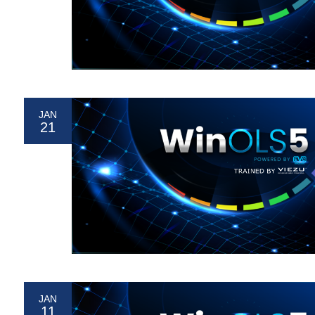
JAN
21
JAN
11