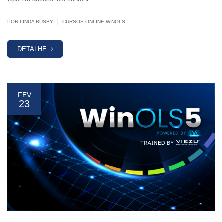
|
POR LINDA BUSBY
CURSOS ONLINE WINOLS
DETALHE
FEV
23