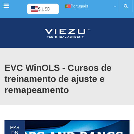
Cardápio
Português
$ USD
EVC WinOLS - Cursos de
treinamento de ajuste e
remapeamento
MAR
06