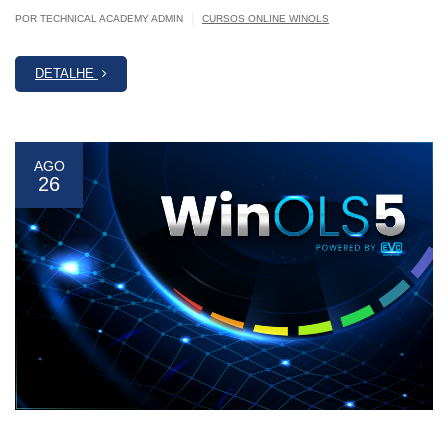
|
POR TECHNICAL ACADEMY ADMIN
CURSOS ONLINE WINOLS
DETALHE
AGO
26